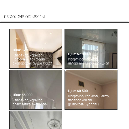
ПОХОЖИЕ ОБЪЕКТЫ
Ціна: 87 000
Ціна: 67 000
Квартира, харьков,
нагорный, григория
Квартира, харьков,
сковороды (пушкинская)
нагорный, мироносицкая
Ціна: 60 500
Ціна: 65 000
Квартира, харьков, центр,
Квартира, харьков,
павловская пл.
алексеевка, ахсарова
(р.люксембург пл.)