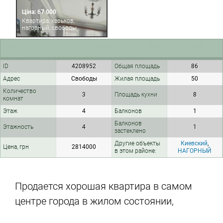
Ціна: 67 000
Квартира, харьков,
нагорный, свободы
ID
4208952
Общая площадь
86
Адрес
Свободы
Жилая площадь
50
Количество
3
Площадь кухни
8
комнат
Этаж
4
Балконов
1
Балконов
Этажность
4
1
застеклено
Другие объекты
Киевский
,
Цена, грн
2814000
в этом районе:
НАГОРНЫЙ
Продается хорошая квартира в самом
центре города в жилом состоянии,