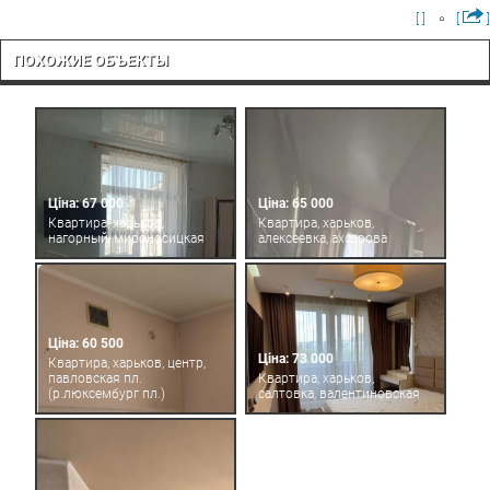
[ ]
[
]
ПОХОЖИЕ ОБЪЕКТЫ
Ціна: 67 000
Ціна: 65 000
Квартира, харьков,
Квартира, харьков,
нагорный, мироносицкая
алексеевка, ахсарова
Ціна: 60 500
Ціна: 73 000
Квартира, харьков, центр,
павловская пл.
Квартира, харьков,
(р.люксембург пл.)
салтовка, валентиновская