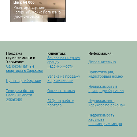
Ціна: 64 000
Квартира, харьков,
нагорный, майка йогансена
(лермонтовская)
Продажа
Клиентам:
Информация:
недвижимости в
Заявка на покупку/
Харькове:
аренду
Дополнительно
Однокомнатные
недвижимости
квартиры в Харькове
Приватизация,
Заявка на продажу
кадастровый номер
Купить дом Харьков
недвижимости
Недвижимость в
Телеграм бот по
Оставить отзыв
пригороде Харькова
недвижимости
Харькова
FAQ* по работе
Недвижимость
портала
Харькова по районам
Недвижимость
Харькова
по станциям метро