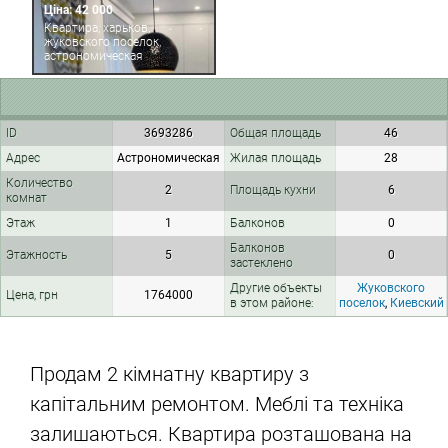
Ціна: 42 000
Квартира, харьков,
жуковского поселок,
астрономическая
ID
3693286
Общая площадь
46
Адрес
Астрономическая
Жилая площадь
28
Количество
2
Площадь кухни
6
комнат
Этаж
1
Балконов
0
Балконов
Этажность
5
0
застеклено
Другие объекты
Жуковского
Цена, грн
1764000
в этом районе:
поселок
,
Киевский
Продам 2 кімнатну квартиру з
капітальним ремонтом. Меблі та техніка
залишаються. Квартира розташована на