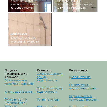
Квартира, харьков,
Квартира, харьков,
жуковского поселок,
нагорный, садовая (чубаря,
астрономическая
советская, свердлова)
Ціна: 43 000
Квартира, харьков,
алексеевка, ахсарова
Продажа
Клиентам:
Информация:
недвижимости в
Заявка на покупку/
Харькове:
аренду
Дополнительно
Однокомнатные
недвижимости
квартиры в Харькове
Приватизация,
Заявка на продажу
кадастровый номер
Купить дом Харьков
недвижимости
Недвижимость в
Телеграм бот по
Оставить отзыв
пригороде Харькова
недвижимости
Харькова