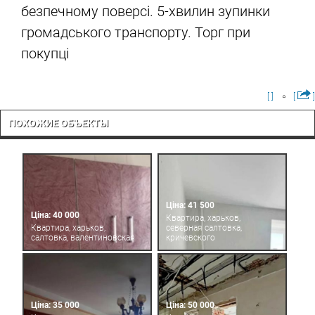
безпечному поверсі. 5-хвилин зупинки
громадського транспорту. Торг при
покупці
[ ]
[
]
ПОХОЖИЕ ОБЪЕКТЫ
Ціна: 41 500
Ціна: 40 000
Квартира, харьков,
Квартира, харьков,
северная салтовка,
салтовка, валентиновская
кричевского
Ціна: 35 000
Ціна: 50 000