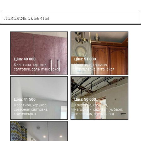
ПОХОЖИЕ ОБЪЕКТЫ
Ціна: 40 000
Ціна: 51 000
Квартира, харьков,
Квартира, харьков,
салтовка, валентиновская
журавлевка, луганская
Ціна: 41 500
Ціна: 50 000
Квартира, харьков,
Квартира, харьков,
северная салтовка,
нагорный, садовая (чубаря,
кричевского
советская, свердлова)