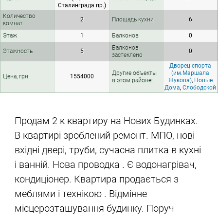
Сталинграда пр.)
Количество
2
Площадь кухни
6
комнат
Этаж
1
Балконов
0
Балконов
Этажность
5
0
застеклено
Дворец спорта
Другие объекты
(им.Маршала
Цена, грн
1554000
в этом районе:
Жукова)
,
Новые
Дома
,
Слободской
Продам 2 к квартиру на Нових Будинках.
В квартирі зроблений ремонт. МПО, нові
вхідні двері, труби, сучасна плитка в кухні
і ванній. Нова проводка . Є водонагрівач,
кондиціонер. Квартира продається з
меблями і технікою . Відмінне
місцерозташування будинку. Поруч