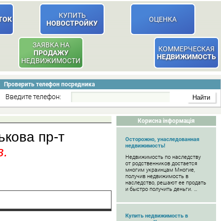
КУПИТЬ
ТОК
ОЦЕНКА
НОВОСТРОЙКУ
ЗАЯВКА НА
КОММЕРЧЕСКАЯ
ПРОДАЖУ
НЕДВИЖИМОСТЬ
НЕДВИЖИМОСТИ
Проверить телефон посредника
Введите телефон:
Корисна інформація
ькова пр-т
Осторожно, унаследованная
недвижимость!
в.
Недвижимость по наследству
от родственников достается
многим украинцам Многие,
получив недвижимость в
наследство, решают ее продать
и быстро получить деньги. …
Купить недвижимость в