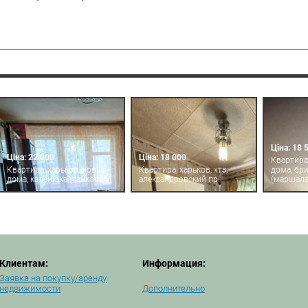
Ціна: 18 
Ціна: 22 000
Ціна: 18 000
Квартира
Квартира, харьков, новые
Квартира, харьков, хтз,
дома, бр
дома, каденюка (танкопия)
александровский пр.
(маршала
Клиентам:
Информация:
Заявка на покупку/аренду
недвижимости
Дополнительно