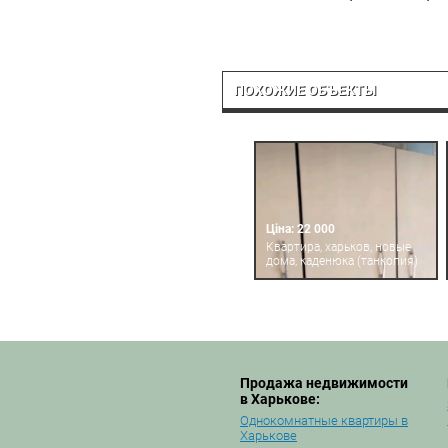
ПОХОЖИЕ ОБЪЕКТЫ
Ціна: 22 000
Квартира, харьков, новые
дома, каденюка (танкопия)
Продажа недвижимости
в Харькове:
Однокомнатные квартиры в
Харькове