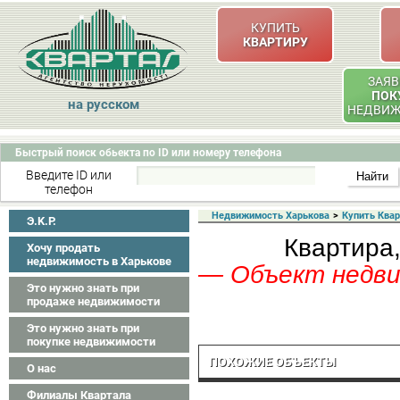
КУПИТЬ
КВАРТИРУ
ЗАЯВ
ПОК
на русском
НЕДВИ
Быстрый поиск обьекта по ID или номеру телефона
Введите ID или
телефон
Недвижимость Харькова
>
Купить Ква
Э.K.P.
Квартира,
Хочу продать
недвижимость в Харькове
— Объект недвиж
Это нужно знать при
продаже недвижимости
Это нужно знать при
покупке недвижимости
ПОХОЖИЕ ОБЪЕКТЫ
О нас
Филиалы Квартала