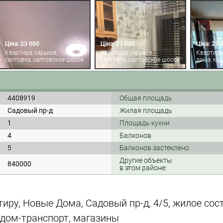
Ціна: 23 000
Ціна: 21 000
Ціна: 22 
Квартира, харьков,
Квартира, харьков,
Квартира
салтовка, салтовское шоссе
салтовка, салтовское шоссе
дома, ка
4408919
Общая площадь
Садовый пр-д
Жилая площадь
1
Площадь кухни
4
Балконов
5
Балконов застеклено
Другие объекты
840000
в этом районе:
тиру, Новые Дома, Садовый пр-д, 4/5, жилое со
ядом-транспорт, магазины