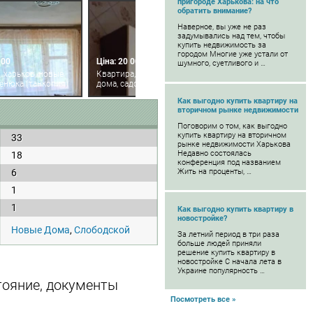
пригороде Харькова: на что
обратить внимание?
Наверное, вы уже не раз
задумывались над тем, чтобы
купить недвижимость за
городом Многие уже устали от
000
Ціна: 20 000
шумного, суетливого и …
, харьков, новые
Квартира, харьков, новые
денюка (танкопия)
дома, садовый пр-д
Как выгодно купить квартиру на
вторичном рынке недвижимости
Поговорим о том, как выгодно
купить квартиру на вторичном
33
рынке недвижимости Харькова
Недавно состоялась
18
конференция под названием
6
Жить на проценты, …
1
1
Как выгодно купить квартиру в
новостройке?
Новые Дома
,
Слободской
За летний период в три раза
больше людей приняли
решение купить квартиру в
новостройке С начала лета в
Украине популярность …
стояние, документы
Посмотреть все »