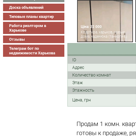
Доска объявлений
Типовые планы квартир
Работа риэлтором в
Ціна: 22 000
Харькове
Квартира, харьков, новые
дома, каденюка (танкопия)
Отзывы
Телеграм бот по
недвижимости Харькова
ID
Адрес
Количество комнат
Этаж
Этажность
Цена, грн
Продам 1 комн. квар
готовы к продаже, р