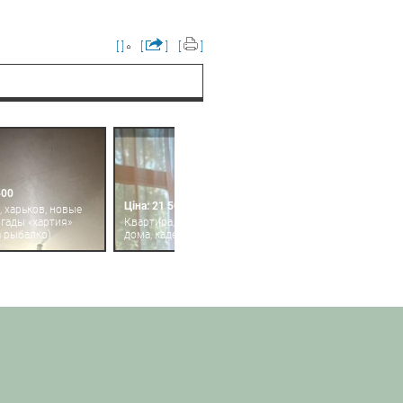
[ ]
[
]
[
]
500
Ціна: 21 500
, харьков, новые
игады «хартия»
Квартира, харьков, новые
 рыбалко)
дома, каденюка (танкопия)