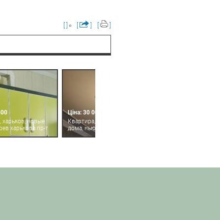
[ ]
[
]
[
]
500
Ціна: 30 000
, харьков, новые
Квартира, харьков, новые
оев харькова пр-т
дома, ньютона