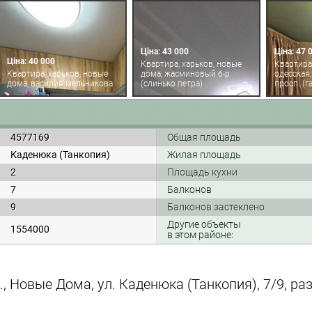
Ціна: 43 000
Ціна: 47 
Ціна: 40 000
Квартира, харьков, новые
Квартира,
Квартира, харьков, новые
дома, жасминовый б-р
одесская
дома, василия мельникова
(слинько петра)
просп. (г
4577169
Общая площадь
Каденюка (Танкопия)
Жилая площадь
2
Площадь кухни
7
Балконов
9
Балконов застеклено
Другие объекты
1554000
в этом районе:
., Новые Дома, ул. Каденюка (Танкопия), 7/9, р