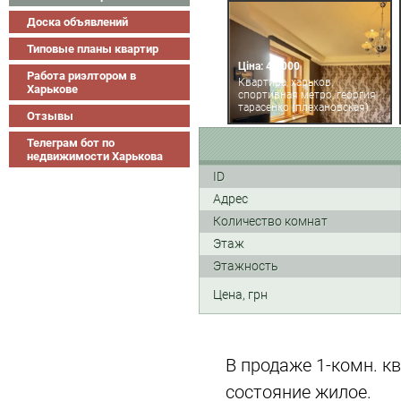
Доска объявлений
Типовые планы квартир
Ціна: 45 000
Работа риэлтором в
Квартира, харьков,
Харькове
спортивная метро, георгия
тарасенко (плехановская)
Отзывы
Телеграм бот по
недвижимости Харькова
ID
Адрес
Количество комнат
Этаж
Этажность
Цена, грн
В продаже 1-комн. кв
состояние жилое.