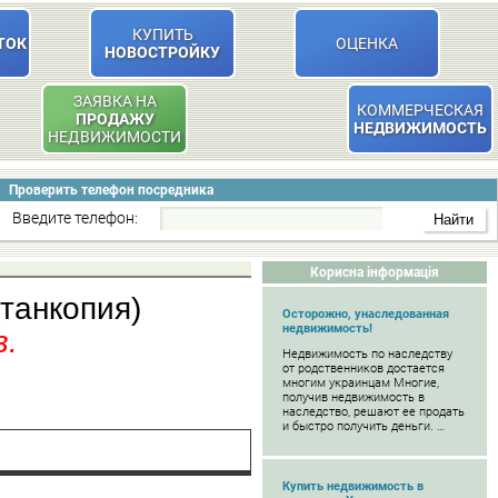
КУПИТЬ
ТОК
ОЦЕНКА
НОВОСТРОЙКУ
ЗАЯВКА НА
КОММЕРЧЕСКАЯ
ПРОДАЖУ
НЕДВИЖИМОСТЬ
НЕДВИЖИМОСТИ
Проверить телефон посредника
Введите телефон:
Корисна інформація
(танкопия)
Осторожно, унаследованная
недвижимость!
в.
Недвижимость по наследству
от родственников достается
многим украинцам Многие,
получив недвижимость в
наследство, решают ее продать
и быстро получить деньги. …
Купить недвижимость в