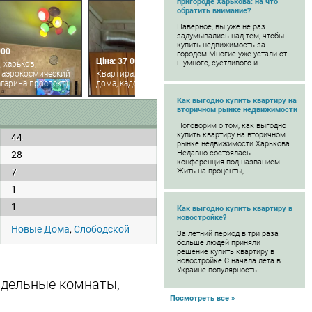
пригороде Харькова: на что
обратить внимание?
Наверное, вы уже не раз
задумывались над тем, чтобы
купить недвижимость за
000
городом Многие уже устали от
Ціна: 37 000
шумного, суетливого и …
 харьков,
, аэрокосмический
Квартира, харьков, новые
агарина проспект)
дома, каденюка (танкопия)
Как выгодно купить квартиру на
вторичном рынке недвижимости
Поговорим о том, как выгодно
купить квартиру на вторичном
44
рынке недвижимости Харькова
Недавно состоялась
28
конференция под названием
7
Жить на проценты, …
1
1
Как выгодно купить квартиру в
новостройке?
Новые Дома
,
Слободской
За летний период в три раза
больше людей приняли
решение купить квартиру в
новостройке С начала лета в
Украине популярность …
аздельные комнаты,
Посмотреть все »