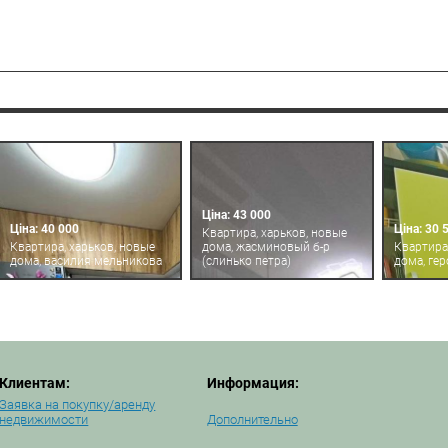
Ціна: 43 000
Ціна: 40 000
Ціна: 30 
Квартира, харьков, новые
Квартира, харьков, новые
дома, жасминовый б-р
Квартира
дома, василия мельникова
(слинько петра)
дома, гер
Клиентам:
Информация:
Заявка на покупку/аренду
недвижимости
Дополнительно