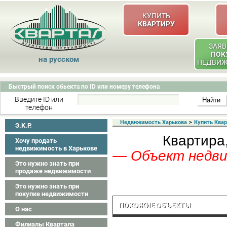
КУПИТЬ
КВАРТИРУ
ЗАЯВ
ПОК
на русском
НЕДВИ
Быстрый поиск обьекта по ID или номеру телефона
Введите ID или
телефон
Недвижимость Харькова
>
Купить Ква
Э.K.P.
Квартира,
Хочу продать
недвижимость в Харькове
— Объект недвиж
Это нужно знать при
продаже недвижимости
Это нужно знать при
покупке недвижимости
ПОХОЖИЕ ОБЪЕКТЫ
О нас
Филиалы Квартала