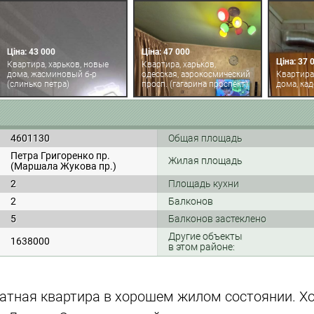
Ціна: 43 000
Ціна: 47 000
Ціна: 37 
Квартира, харьков, новые
Квартира, харьков,
дома, жасминовый б-р
одесская, аэрокосмический
Квартира
(слинько петра)
просп. (гагарина проспект)
дома, ка
4601130
Общая площадь
Петра Григоренко пр.
Жилая площадь
(Маршала Жукова пр.)
2
Площадь кухни
2
Балконов
5
Балконов застеклено
Другие объекты
1638000
в этом районе:
натная квартира в хорошем жилом состоянии. Х