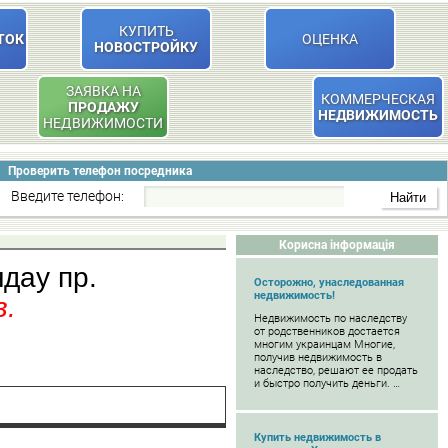
КУПИТЬ
ТОК
ОЦЕНКА
НОВОСТРОЙКУ
ЗАЯВКА НА
КОММЕРЧЕСКАЯ
ПРОДАЖУ
НЕДВИЖИМОСТЬ
НЕДВИЖИМОСТИ
Проверить телефон посредника
Введите телефон:
Корисна інформація
дау пр.
Осторожно, унаследованная
недвижимость!
в.
Недвижимость по наследству
от родственников достается
многим украинцам Многие,
получив недвижимость в
наследство, решают ее продать
и быстро получить деньги. …
Купить недвижимость в