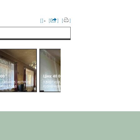
[ ]
[
]
[
]
000
Ціна: 40 000
 харьков, артема
Квартира, харьков, центр,
 морозова
кузнечная