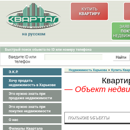
КУПИТЬ
КВАРТИРУ
ЗАЯВ
ПОК
на русском
НЕДВИ
Быстрый поиск обьекта по ID или номеру телефона
Введите ID или
телефон
Недвижимость Харькова
>
Купить Ква
Э.K.P.
Кварти
Хочу продать
недвижимость в Харькове
— Объект недвиж
Это нужно знать при
продаже недвижимости
Это нужно знать при
покупке недвижимости
ПОХОЖИЕ ОБЪЕКТЫ
О нас
Филиалы Квартала