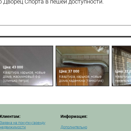
 Дворец Спорта в пешей доступности.
Ціна: 43 000
Ціна: 37 000
Ціна: 33 
Квартира, харьков, новые
дома, жасминовый б-р
Квартира, харьков, новые
Квартира,
(слинько петра)
дома, каденюка (танкопия)
поселок,
Клиентам:
Информация:
Заявка на покупку/аренду
недвижимости
Дополнительно