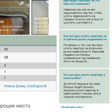
пригороде Харькова: на что
обратить внимание?
Наверное, вы уже не раз
задумывались над тем, чтобы
купить недвижимость за
Ціна: 39 000
городом Многие уже устали от
000
шумного, суетливого и …
Квартира, харьков, новые
, харьков, новые
дома, петра григоренко пр.
денюка (танкопия)
(маршала жукова пр.)
Как выгодно купить квартиру на
вторичном рынке недвижимости
Поговорим о том, как выгодно
купить квартиру на вторичном
45
рынке недвижимости Харькова
Недавно состоялась
28
конференция под названием
Жить на проценты, …
5
1
Как выгодно купить квартиру в
1
новостройке?
За летний период в три раза
Новые Дома
,
Слободской
больше людей приняли
решение купить квартиру в
новостройке С начала лета в
Украине популярность …
орошее место
Посмотреть все »