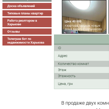
Доска объявлений
Типовые планы квартир
Работа риэлтором в
Ціна: 40 000
Харькове
Квартира, харьков, новые
дома, василия мельникова
Отзывы
Телеграм бот по
недвижимости Харькова
ID
Адрес
Количество комнат
Этаж
Этажность
Цена, грн
В продаже двух ком