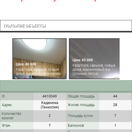
ПОХОЖИЕ ОБЪЕКТЫ
Ціна: 43 000
Ціна: 40 000
Ц
Квартира, харьков, новые
Квартира, харьков, новые
дома, жасминовый б-р
К
дома, василия мельникова
(слинько петра)
д
ID
4410049
Общая площадь
44
Каденюка
Адрес
Жилая площадь
28
(Танкопия)
Количество
2
Площадь кухни
7
комнат
Этаж
7
Балконов
1