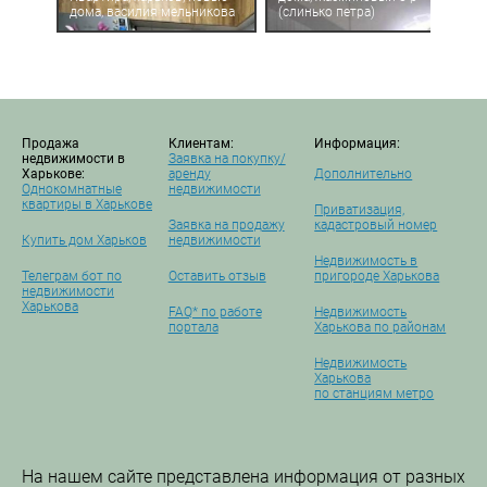
дома, василия мельникова
(слинько петра)
Продажа
Клиентам:
Информация:
недвижимости в
Заявка на покупку/
Харькове:
аренду
Дополнительно
Однокомнатные
недвижимости
квартиры в Харькове
Приватизация,
Заявка на продажу
кадастровый номер
Купить дом Харьков
недвижимости
Недвижимость в
Телеграм бот по
Оставить отзыв
пригороде Харькова
недвижимости
Харькова
FAQ* по работе
Недвижимость
портала
Харькова по районам
Недвижимость
Харькова
по станциям метро
На нашем сайте представлена информация от разных