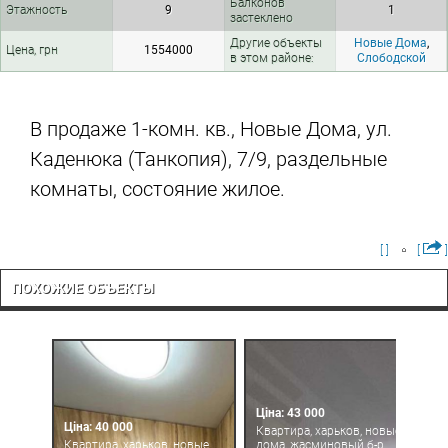
Балконов
Этажность
9
1
застеклено
Другие объекты
Новые Дома
,
Цена, грн
1554000
в этом районе:
Слободской
В продаже 1-комн. кв., Новые Дома, ул.
Каденюка (Танкопия), 7/9, раздельные
комнаты, состояние жилое.
[ ]
[
]
ПОХОЖИЕ ОБЪЕКТЫ
Ціна: 43 000
Ціна: 40 000
Квартира, харьков, новые
Квартира, харьков, новые
дома, жасминовый б-р