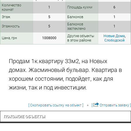
Количество
1
Площадь кухни
6
комнат
Этаж
5
Балконов
1
Балконов
Этажность
5
1
застеклено
Другие объекты
Новые Дома
,
Цена, грн
1008000
в этом районе:
Слободской
Продам 1к.квартиру 33м2, на Новых
домах. Жасминовый бульвар. Квартира в
хорошем состоянии, подойдет, как для
жизни, так и под инвестиции.
[ Скопировать ссылку на объект ]
[
Отправить заявку ]
ПОХОЖИЕ ОБЪЕКТЫ