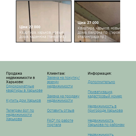
Ціна: 27 000
Ціна: 22 000
Квартира, харьков, новые
Квартира, харьков, новые
дома, байрона пр. (героев
дома, каденюка (танкопия)
сталинграда пр.)
Продажа
Клиентам:
Информация:
недвижимости в
Заявка на покупку/
Харькове:
аренду
Дополнительно
Однокомнатные
недвижимости
квартиры в Харькове
Приватизация,
Заявка на продажу
кадастровый номер
Купить дом Харьков
недвижимости
Недвижимость в
Телеграм бот по
Оставить отзыв
пригороде Харькова
недвижимости
Харькова
FAQ* по работе
Недвижимость
портала
Харькова по районам
Недвижимость