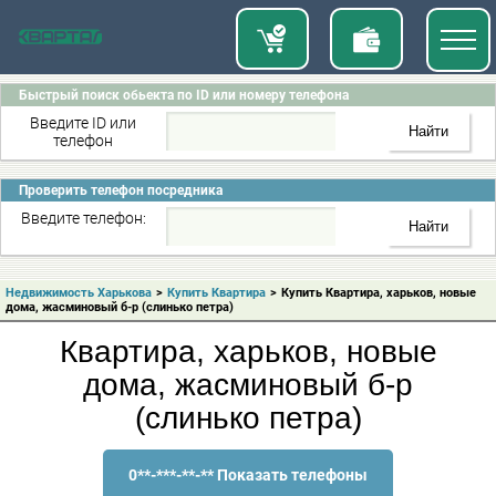
Быстрый поиск обьекта по ID или номеру телефона
Введите ID или
телефон
Проверить телефон посредника
Введите телефон:
Недвижимость Харькова
>
Купить Квартира
>
Купить Квартира, харьков, новые
дома, жасминовый б-р (слинько петра)
Квартира, харьков, новые
дома, жасминовый б-р
(слинько петра)
0**-***-**-** Показать телефоны