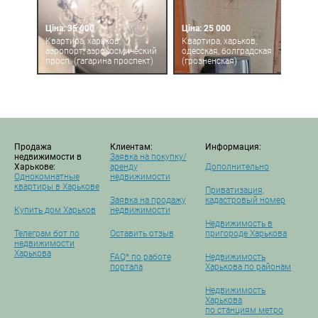
Ціна: 35 000
Ціна: 25 000
Квартира, харьков,
Квартира, харьков,
аэропорт, аэрокосмический
одесская, болградская
просп. (гагарина проспект)
(грозненская)
Продажа
Клиентам:
Информация:
недвижимости в
Заявка на покупку/
Харькове:
аренду
Дополнительно
Однокомнатные
недвижимости
квартиры в Харькове
Приватизация,
Заявка на продажу
кадастровый номер
Купить дом Харьков
недвижимости
Недвижимость в
Телеграм бот по
Оставить отзыв
пригороде Харькова
недвижимости
Харькова
FAQ* по работе
Недвижимость
портала
Харькова по районам
Недвижимость
Харькова
по станциям метро