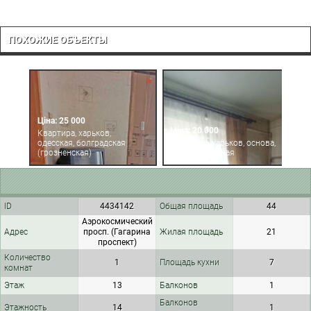
ПОХОЖИЕ ОБЪЕКТЫ
Ціна: 25 000
Ціна: 20 000
Ц
Квартира, харьков,
одесская, болградская
Квартира, харьков, основа,
К
(грозненская)
южнопроектная
м
ID
4434142
Общая площадь
44
Аэрокосмический
Адрес
просп. (Гагарина
Жилая площадь
21
проспект)
Количество
1
Площадь кухни
7
комнат
Этаж
13
Балконов
1
Балконов
Этажность
14
1