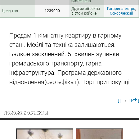
застеклено
Другие объекты
Гагарина метро
,
Цена, грн
1239000
в этом районе:
Основянский
Продам 1 кімнатну квартиру в гарному
стані. Меблі та техніка залишаються.
Балкон заскленний. 5- хвилин зупинки
громадського транспорту, гарна
інфраструктура. Програма державного
відновлення(сертефікат). Торг при покупці
[ ]
[
]
ПОХОЖИЕ ОБЪЕКТЫ