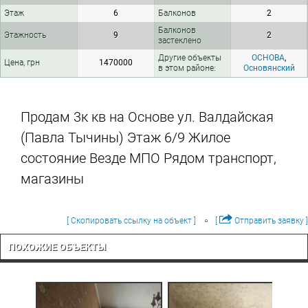
Этаж
6
Балконов
2
Балконов
Этажность
9
2
застеклено
Другие объекты
ОСНОВА
,
Цена, грн
1470000
в этом районе:
Основянский
Продам 3к кв на Основе ул. Валдайская
(Павла Тычины) Этаж 6/9 Жилое
состояние Везде МПО Рядом транспорт,
магазины
[ Скопировать ссылку на объект ]
[
Отправить заявку ]
ПОХОЖИЕ ОБЪЕКТЫ