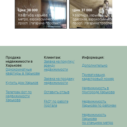
Ціна: 38 000
Ціна: 37 000
Квартира, харьков, гагарина
Квартира, харьков,
метро, аэрокосмический
одесская, аэрокосмический
просп. (гагарина проспект)
просп. (гагарина проспект)
Продажа
Клиентам:
Информация:
недвижимости в
Заявка на покупку/
Харькове:
аренду
Дополнительно
Однокомнатные
недвижимости
квартиры в Харькове
Приватизация,
Заявка на продажу
кадастровый номер
Купить дом Харьков
недвижимости
Недвижимость в
Телеграм бот по
Оставить отзыв
пригороде Харькова
недвижимости
Харькова
FAQ* по работе
Недвижимость
портала
Харькова по районам
Недвижимость
Харькова
по станциям метро