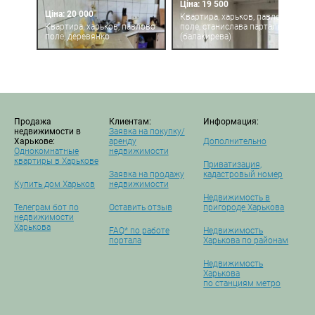
Ціна: 19 500
Ціна: 20 000
Квартира, харьков, павлово
Квартира, харьков, павлово
поле, станислава парталы
поле, деревянко
(балакирева)
Продажа
Клиентам:
Информация:
недвижимости в
Заявка на покупку/
Харькове:
аренду
Дополнительно
Однокомнатные
недвижимости
квартиры в Харькове
Приватизация,
Заявка на продажу
кадастровый номер
Купить дом Харьков
недвижимости
Недвижимость в
Телеграм бот по
Оставить отзыв
пригороде Харькова
недвижимости
Харькова
FAQ* по работе
Недвижимость
портала
Харькова по районам
Недвижимость
Харькова
по станциям метро