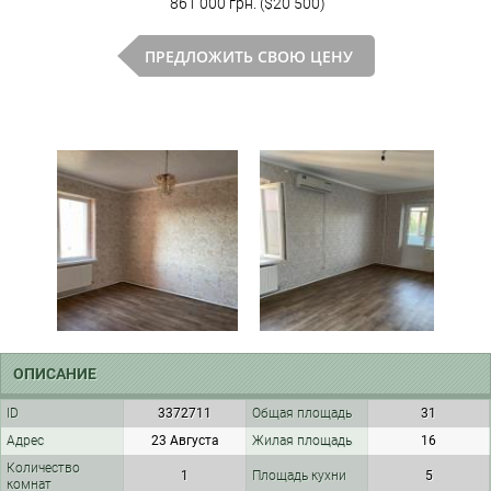
861 000 грн. ($20 500)
ПРЕДЛОЖИТЬ СВОЮ ЦЕНУ
ОПИСАНИЕ
ID
3372711
Общая площадь
31
Адрес
23 Августа
Жилая площадь
16
Количество
1
Площадь кухни
5
комнат