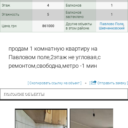
Этаж
4
Балконов
1
Балконов
Этажность
5
1
застеклено
Другие объекты
Павлово Поле
,
Цена, грн
861000
в этом районе:
Шевченковский
продам 1 комнатную квартиру на
Павловом поле,2этаж не угловая,с
ремонтом,свободна,метро -1 мин
[ Скопировать ссылку на объект ]
[
Отправить заявку ]
ПОХОЖИЕ ОБЪЕКТЫ