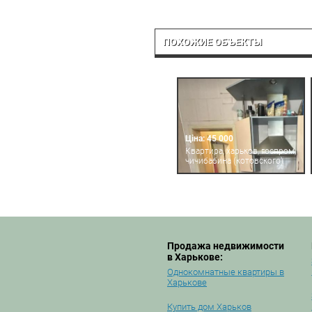
ПОХОЖИЕ ОБЪЕКТЫ
Ціна: 45 000
Квартира, харьков, госпром,
чичибабина (котовского)
Продажа недвижимости
в Харькове:
Однокомнатные квартиры в
Харькове
Купить дом Харьков