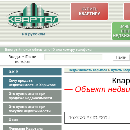
КУПИТЬ
КВАРТИРУ
ЗАЯВ
ПОК
на русском
НЕДВИ
Быстрый поиск обьекта по ID или номеру телефона
Введите ID или
телефон
Недвижимость Харькова
>
Купить Ква
Э.K.P.
Квар
Хочу продать
недвижимость в Харькове
— Объект недвиж
Это нужно знать при
продаже недвижимости
Это нужно знать при
покупке недвижимости
ПОХОЖИЕ ОБЪЕКТЫ
О нас
Филиалы Квартала