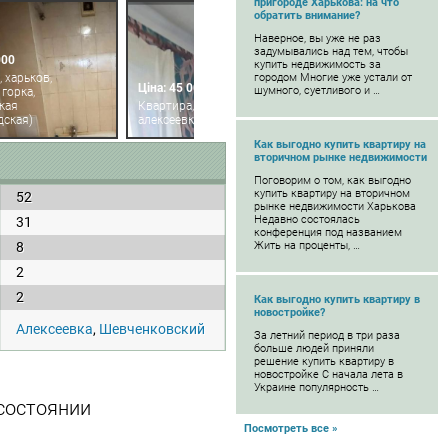
пригороде Харькова: на что
обратить внимание?
Наверное, вы уже не раз
задумывались над тем, чтобы
000
купить недвижимость за
 харьков,
городом Многие уже устали от
Ціна: 45 000
шумного, суетливого и …
горка,
кая
Квартира, харьков,
дская)
алексеевка, победы пр.
Как выгодно купить квартиру на
вторичном рынке недвижимости
Поговорим о том, как выгодно
купить квартиру на вторичном
52
рынке недвижимости Харькова
Недавно состоялась
31
конференция под названием
8
Жить на проценты, …
2
2
Как выгодно купить квартиру в
новостройке?
Алексеевка
,
Шевченковский
За летний период в три раза
больше людей приняли
решение купить квартиру в
новостройке С начала лета в
Украине популярность …
состоянии
Посмотреть все »