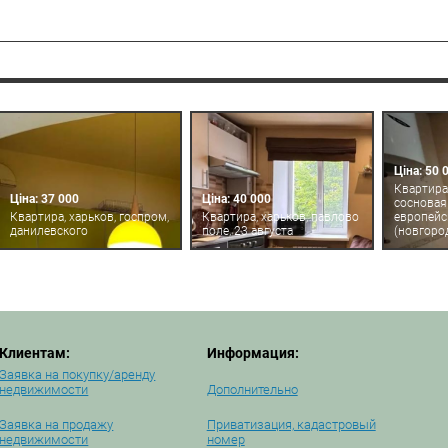
Ціна: 50 
Квартира,
Ціна: 37 000
Ціна: 40 000
сосновая 
Квартира, харьков, госпром,
Квартира, харьков, павлово
европейс
данилевского
поле, 23 августа
(новгоро
Клиентам:
Информация:
Заявка на покупку/аренду
недвижимости
Дополнительно
Заявка на продажу
Приватизация, кадастровый
недвижимости
номер