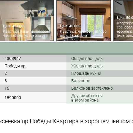
Ціна: 50 
Квартира,
Ціна: 45 000
Ціна: 40 000
сосновая 
Квартира, харьков, госпром,
Квартира, харьков, павлово
европейс
чичибабина (котовского)
поле, 23 августа
(новгоро
4303947
Общая площадь
Победы пр.
Жилая площадь
2
Площадь кухни
8
Балконов
16
Балконов застеклено
Другие объекты
1890000
в этом районе:
ексеевка пр Победы.Квартира в хорошем жилом 