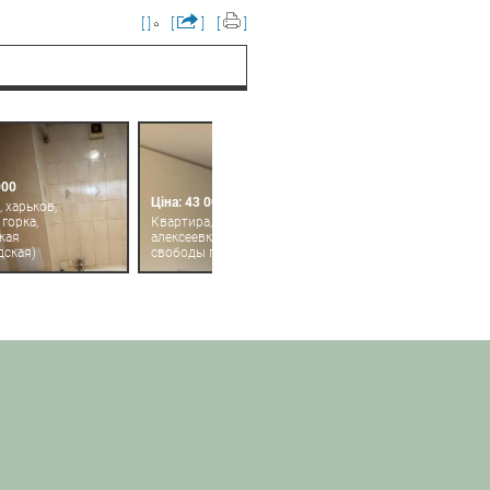
[ ]
[
]
[
]
000
Ціна: 43 000
 харьков,
горка,
Квартира, харьков,
кая
алексеевка, людвига
дская)
свободы пр.