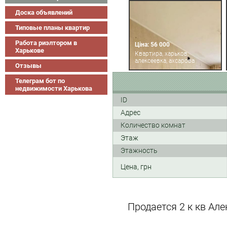
Доска объявлений
Типовые планы квартир
Работа риэлтором в
Ціна: 56 000
Харькове
Квартира, харьков,
алексеевка, ахсарова
Отзывы
Телеграм бот по
недвижимости Харькова
ID
Адрес
Количество комнат
Этаж
Этажность
Цена, грн
Продается 2 к кв Ал