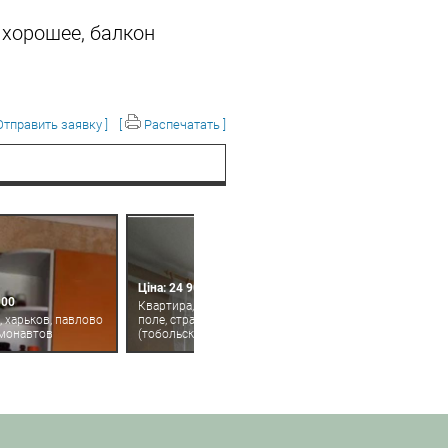
 хорошее, балкон
тправить заявку ]
[
Распечатать ]
Ціна: 24 900
000
Квартира, харьков, павлово
, харьков, павлово
поле, стражей неба
смонавтов
(тобольская)