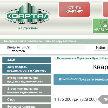
КУПИТЬ
КВАРТИРУ
ЗАЯВ
ПОК
на русском
НЕДВИ
Быстрый поиск обьекта по ID или номеру телефона
Введите ID или
телефон
Недвижимость Харькова
>
Купить Ква
Э.K.P.
Квар
Хочу продать
недвижимость в Харькове
Это нужно знать при
0**-***-**-** Показать телефо
продаже недвижимости
Это нужно знать при
покупке недвижимости
ПР
1 176 000 грн. ($28 000)
О нас
Филиалы Квартала