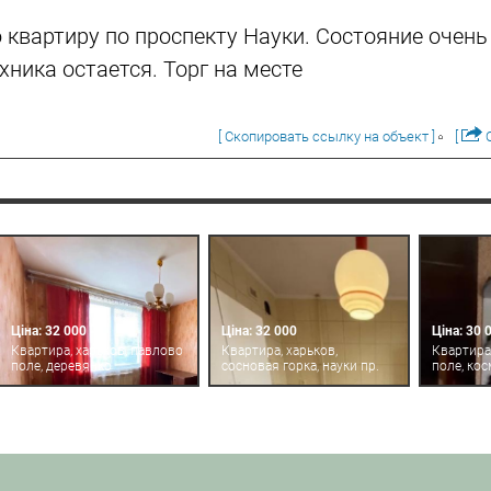
квартиру по проспекту Науки. Состояние очень
хника остается. Торг на месте
[ Скопировать ссылку на объект ]
[
О
Ціна: 32 000
Ціна: 32 000
Ціна: 30 
Квартира, харьков, павлово
Квартира, харьков,
Квартира
поле, деревянко
сосновая горка, науки пр.
поле, ко