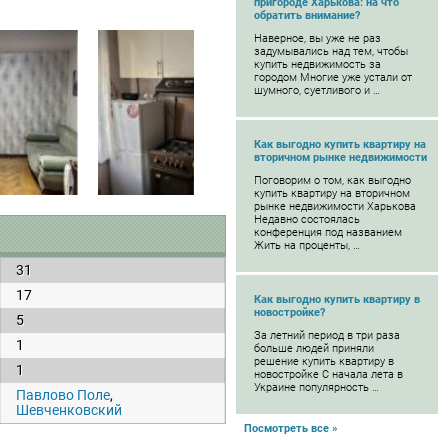
пригороде Харькова: на что
обратить внимание?
Наверное, вы уже не раз
задумывались над тем, чтобы
купить недвижимость за
городом Многие уже устали от
шумного, суетливого и …
Как выгодно купить квартиру на
вторичном рынке недвижимости
Поговорим о том, как выгодно
купить квартиру на вторичном
рынке недвижимости Харькова
Недавно состоялась
конференция под названием
Жить на проценты, …
31
17
Как выгодно купить квартиру в
новостройке?
5
За летний период в три раза
1
больше людей приняли
решение купить квартиру в
1
новостройке С начала лета в
Украине популярность …
Павлово Поле
,
Шевченковский
Посмотреть все »