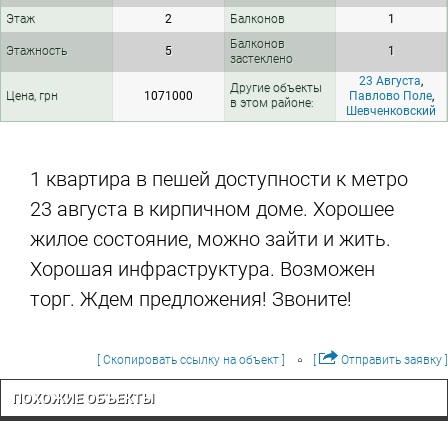
Этаж
2
Балконов
1
Балконов
Этажность
5
1
застеклено
23 Августа
,
Другие объекты
Цена, грн
1071000
Павлово Поле
,
в этом районе:
Шевченковский
1 квартира в пешей доступности к метро
23 августа в кирпичном доме. Хорошее
жилое состояние, можно зайти и жить.
Хорошая инфраструктура. Возможен
торг. Ждем предложения! Звоните!
[ Скопировать ссылку на объект ]
[
Отправить заявку ]
ПОХОЖИЕ ОБЪЕКТЫ