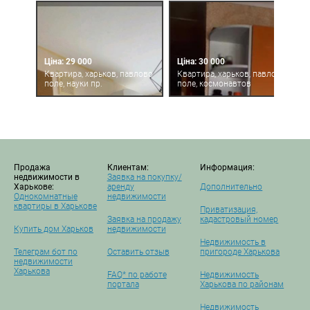
Ціна: 29 000
Ціна: 30 000
Квартира, харьков, павлово
Квартира, харьков, павлово
поле, науки пр.
поле, космонавтов
Продажа
Клиентам:
Информация:
недвижимости в
Заявка на покупку/
Харькове:
аренду
Дополнительно
Однокомнатные
недвижимости
квартиры в Харькове
Приватизация,
Заявка на продажу
кадастровый номер
Купить дом Харьков
недвижимости
Недвижимость в
Телеграм бот по
Оставить отзыв
пригороде Харькова
недвижимости
Харькова
FAQ* по работе
Недвижимость
портала
Харькова по районам
Недвижимость