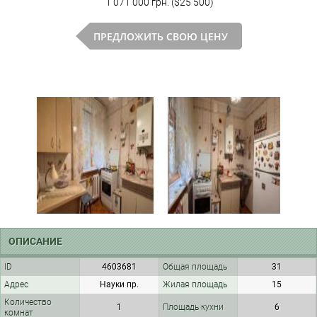
1 071 000 грн. ($25 500)
ПРЕДЛОЖИТЬ СВОЮ ЦЕНУ
ОПИСАНИЕ
ID
4603681
Общая площадь
31
Адрес
Науки пр.
Жилая площадь
15
Количество
1
Площадь кухни
6
комнат