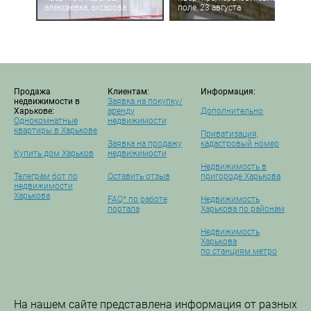
алексеевка, ахсарова
поле, 23 августа
Продажа
Клиентам:
Информация:
недвижимости в
Заявка на покупку/
Харькове:
аренду
Дополнительно
Однокомнатные
недвижимости
квартиры в Харькове
Приватизация,
Заявка на продажу
кадастровый номер
Купить дом Харьков
недвижимости
Недвижимость в
Телеграм бот по
Оставить отзыв
пригороде Харькова
недвижимости
Харькова
FAQ* по работе
Недвижимость
портала
Харькова по районам
Недвижимость
Харькова
по станциям метро
На нашем сайте представлена информация от разных