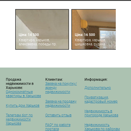
Ціна: 14 500
Ціна: 16 500
Квартира, харьков,
Квартира, харьков,
алексеевка, победы пр.
шишковка, рудика
Продажа
Клиентам:
Информация:
недвижимости в
Заявка на покупку/
Харькове:
аренду
Дополнительно
Однокомнатные
недвижимости
квартиры в Харькове
Приватизация,
Заявка на продажу
кадастровый номер
Купить дом Харьков
недвижимости
Недвижимость в
Телеграм бот по
Оставить отзыв
пригороде Харькова
недвижимости
Харькова
FAQ* по работе
Недвижимость
портала
Харькова по районам