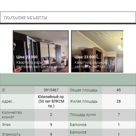
ПОХОЖИЕ ОБЪЕКТЫ
Ц
Ціна: 22 000
Ціна: 23 000
К
Квартира, харьков,
Квартира, харьков,
с
салтовка, салтовское шоссе
салтовка, светлая
(
ID
3915467
Общая площадь
45
Юбилейный пр.
Адрес
(50 лет ВЛКСМ
Жилая площадь
28
пр.)
Количество
2
Площадь кухни
7
комнат
Этаж
9
Балконов
1
Балконов
Этажность
9
1