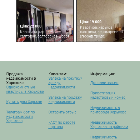
Ціна: 19 000
Ціна: 22 000
Квартира, харьков,
Квартира, харьков,
салтовка, непокоренных
салтовка, салтовское шоссе
(героев труда)
Продажа
Клиентам:
Информация:
недвижимости в
Заявка на покупку/
Харькове:
аренду
Дополнительно
Однокомнатные
недвижимости
квартиры в Харькове
Приватизация,
Заявка на продажу
кадастровый номер
Купить дом Харьков
недвижимости
Недвижимость в
Телеграм бот по
Оставить отзыв
пригороде Харькова
недвижимости
Харькова
FAQ* по работе
Недвижимость
портала
Харькова по районам
Недвижимость