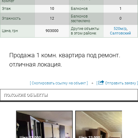
комнат
Этаж
10
Балконов
1
Балконов
Этажность
12
0
застеклено
Другие объекты
520м/р
,
Цена, грн
903000
в этом районе:
Салтовский
Продажа 1 комн. квартира под ремонт.
отличная локация.
[ Скопировать ссылку на объект ]
[
Отправить заявку ]
ПОХОЖИЕ ОБЪЕКТЫ
Ціна: 22 000
Ціна: 23 000