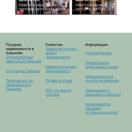
Квартира, харьков,
Квартира, харьков,
салтовка, салтовское шоссе
салтовка, светлая
Продажа
Клиентам:
Информация:
недвижимости в
Заявка на покупку/
Харькове:
аренду
Дополнительно
Однокомнатные
недвижимости
квартиры в Харькове
Приватизация,
Заявка на продажу
кадастровый номер
Купить дом Харьков
недвижимости
Недвижимость в
Телеграм бот по
Оставить отзыв
пригороде Харькова
недвижимости
Харькова
FAQ* по работе
Недвижимость
портала
Харькова по районам
Недвижимость
Харькова
по станциям метро