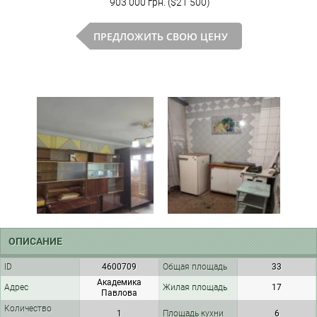
903 000 грн. ($21 500)
ПРЕДЛОЖИТЬ СВОЮ ЦЕНУ
ОПИСАНИЕ
ID
4600709
Общая площадь
33
Академика
Адрес
Жилая площадь
17
Павлова
Количество
1
Площадь кухни
6