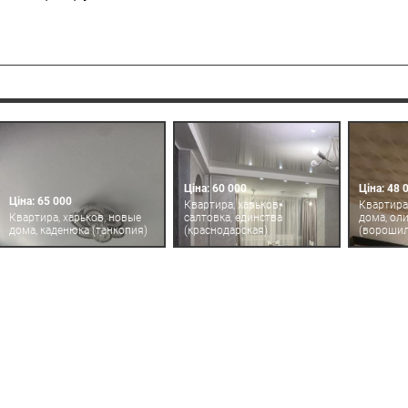
Ціна: 60 000
Ціна: 48 
Ціна: 65 000
Квартира, харьков,
Квартира
Квартира, харьков, новые
салтовка, единства
дома, ол
дома, каденюка (танкопия)
(краснодарская)
(ворошил