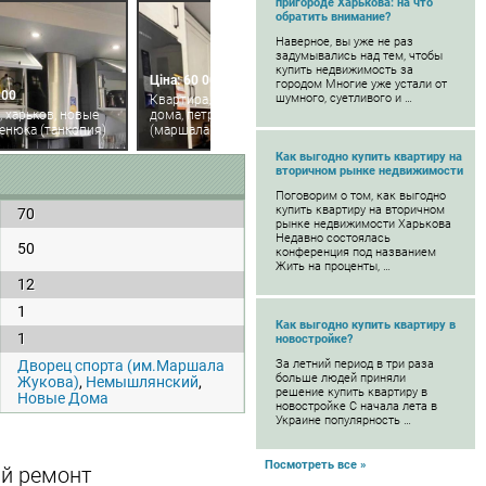
пригороде Харькова: на что
обратить внимание?
Наверное, вы уже не раз
задумывались над тем, чтобы
купить недвижимость за
Ціна: 60 000
городом Многие уже устали от
000
шумного, суетливого и …
Квартира, харьков, новые
, харьков, новые
дома, петра григоренко пр.
денюка (танкопия)
(маршала жукова пр.)
Как выгодно купить квартиру на
вторичном рынке недвижимости
Поговорим о том, как выгодно
купить квартиру на вторичном
70
рынке недвижимости Харькова
Недавно состоялась
50
конференция под названием
Жить на проценты, …
12
1
Как выгодно купить квартиру в
1
новостройке?
Дворец спорта (им.Маршала
За летний период в три раза
больше людей приняли
Жукова)
,
Немышлянский
,
решение купить квартиру в
Новые Дома
новостройке С начала лета в
Украине популярность …
Посмотреть все »
ый ремонт