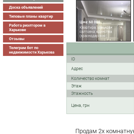
Доска объявлений
Типовые планы квартир
Ціна: 60 000
Работа риэлтором в
Квартира, харьков,
Харькове
салтовка, единства
(краснодарская)
Отзывы
Телеграм бот по
недвижимости Харькова
ID
Адрес
Количество комнат
Этаж
Этажность
Цена, грн
Продам 2х комнатну