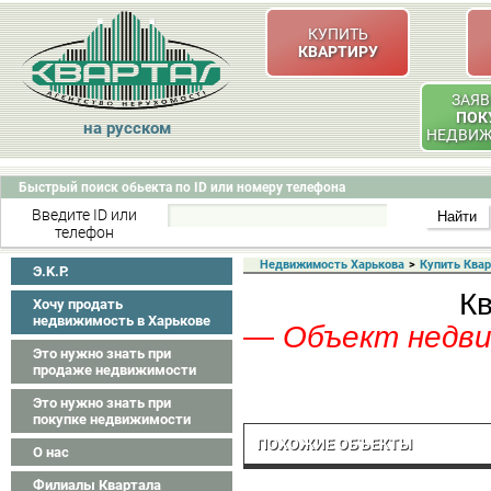
КУПИТЬ
КВАРТИРУ
ЗАЯВ
ПОК
на русском
НЕДВИ
Быстрый поиск обьекта по ID или номеру телефона
Введите ID или
телефон
Недвижимость Харькова
>
Купить Ква
Э.K.P.
Кв
Хочу продать
недвижимость в Харькове
— Объект недвиж
Это нужно знать при
продаже недвижимости
Это нужно знать при
покупке недвижимости
ПОХОЖИЕ ОБЪЕКТЫ
О нас
Филиалы Квартала