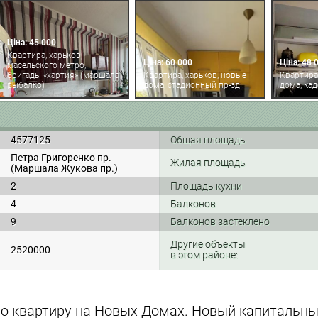
Ціна: 45 000
Квартира, харьков,
Ціна: 60 000
Ціна: 48 
масельского метро,
бригады «хартия» (маршала
Квартира, харьков, новые
Квартира
рыбалко)
дома, стадионный пр-зд
дома, ка
4577125
Общая площадь
Петра Григоренко пр.
Жилая площадь
(Маршала Жукова пр.)
2
Площадь кухни
4
Балконов
9
Балконов застеклено
Другие объекты
2520000
в этом районе:
ю квартиру на Новых Домах. Новый капитальн