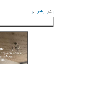
[ ]
[
]
[
]
000
, харьков, новые
импийская
ова)