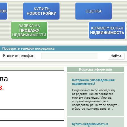
КУПИТЬ
ТОК
ОЦЕНКА
НОВОСТРОЙКУ
ЗАЯВКА НА
КОММЕРЧЕСКАЯ
ПРОДАЖУ
НЕДВИЖИМОСТЬ
НЕДВИЖИМОСТИ
Проверить телефон посредника
Введите телефон:
Корисна інформація
ова
Осторожно, унаследованная
недвижимость!
в.
Недвижимость по наследству
от родственников достается
многим украинцам Многие,
получив недвижимость в
наследство, решают ее продать
и быстро получить деньги. …
Купить недвижимость в