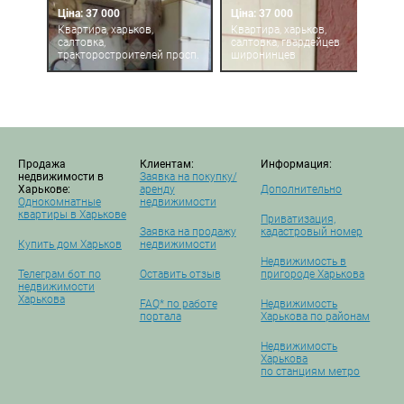
Ціна: 37 000
Ціна: 37 000
Квартира, харьков,
Квартира, харьков,
салтовка,
салтовка, гвардейцев
тракторостроителей просп.
широнинцев
Продажа
Клиентам:
Информация:
недвижимости в
Заявка на покупку/
Харькове:
аренду
Дополнительно
Однокомнатные
недвижимости
квартиры в Харькове
Приватизация,
Заявка на продажу
кадастровый номер
Купить дом Харьков
недвижимости
Недвижимость в
Телеграм бот по
Оставить отзыв
пригороде Харькова
недвижимости
Харькова
FAQ* по работе
Недвижимость
портала
Харькова по районам
Недвижимость
Харькова
по станциям метро