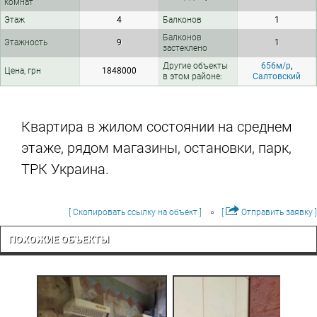
комнат
Этаж
4
Балконов
1
Балконов
Этажность
9
1
застеклено
Другие объекты
656м/р
,
Цена, грн
1848000
в этом районе:
Салтовский
Квартира в жилом состоянии на среднем
этаже, рядом магазины, остановки, парк,
ТРК Украина.
[ Скопировать ссылку на объект ]
[
Отправить заявку ]
ПОХОЖИЕ ОБЪЕКТЫ