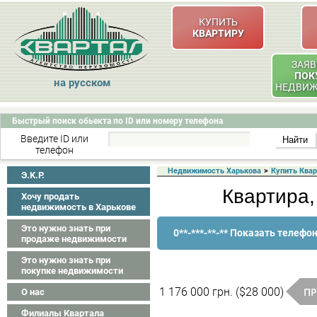
КУПИТЬ
КВАРТИРУ
ЗАЯВ
ПОК
на русском
НЕДВИ
Быстрый поиск обьекта по ID или номеру телефона
Введите ID или
телефон
Недвижимость Харькова
>
Купить Ква
Э.K.P.
Квартира,
Хочу продать
недвижимость в Харькове
Это нужно знать при
0**-***-**-** Показать телефо
продаже недвижимости
Это нужно знать при
покупке недвижимости
ПР
1 176 000 грн. ($28 000)
О нас
Филиалы Квартала