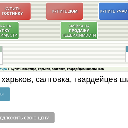
КУПИТЬ
КУПИТЬ
ДОМ
КУПИТЬ
УЧАС
ГОСТИНКУ
КА НА
ЗАЯВКА НА
УПКУ
ПРОДАЖУ
ЖИМОСТИ
НЕДВИЖИМОСТИ
ртира
>
Купить Квартира, харьков, салтовка, гвардейцев широнинцев
 харьков, салтовка, гвардейцев 
ны
ЕДЛОЖИТЬ СВОЮ ЦЕНУ