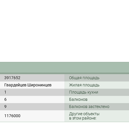
3917652
Общая площадь
Гвардейцев Широнинцев
Жилая площадь
1
Площадь кухни
6
Балконов
9
Балконов застеклено
Другие объекты
1176000
в этом районе: