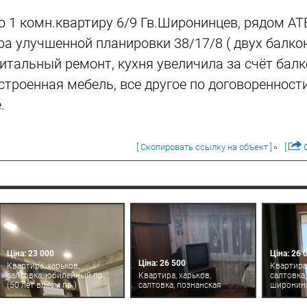
1 комн.квартиру 6/9 Гв.Широнинцев, рядом АТБ
ра улучшенной планировки 38/17/8 ( двух балкон
итальный ремонт, кухня увеличила за счёт бал
встроенная мебель, все другое по договореннос
.
[ Скопировать ссылку на объект ]
[
О
Ціна: 23 000
Ціна: 26 
Ціна: 26 500
Квартира, харьков,
Квартира,
салтовка, юбилейный пр.
Квартира, харьков,
салтовка
(50 лет влксм пр.)
салтовка, познанская
широнин