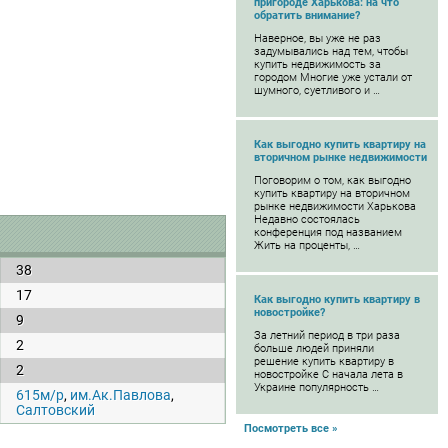
пригороде Харькова: на что
обратить внимание?
Наверное, вы уже не раз
задумывались над тем, чтобы
купить недвижимость за
городом Многие уже устали от
шумного, суетливого и …
Как выгодно купить квартиру на
вторичном рынке недвижимости
Поговорим о том, как выгодно
купить квартиру на вторичном
рынке недвижимости Харькова
Недавно состоялась
конференция под названием
Жить на проценты, …
38
17
Как выгодно купить квартиру в
новостройке?
9
За летний период в три раза
2
больше людей приняли
решение купить квартиру в
2
новостройке С начала лета в
Украине популярность …
615м/р
,
им.Ак.Павлова
,
Салтовский
Посмотреть все »