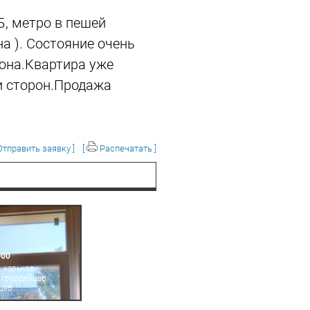
, метро в пешей
а ). Состояние очень
кона.Квартира уже
ти сторон.Продажа
тправить заявку ]
[
Распечатать ]
000
 харьков,
, гвардейцев
цев