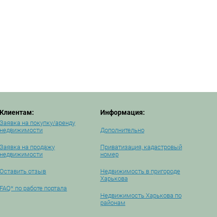
Клиентам:
Информация:
Заявка на покупку/аренду
недвижимости
Дополнительно
Заявка на продажу
Приватизация, кадастровый
недвижимости
номер
Оставить отзыв
Недвижимость в пригороде
Харькова
FAQ* по работе портала
Недвижимость Харькова по
районам