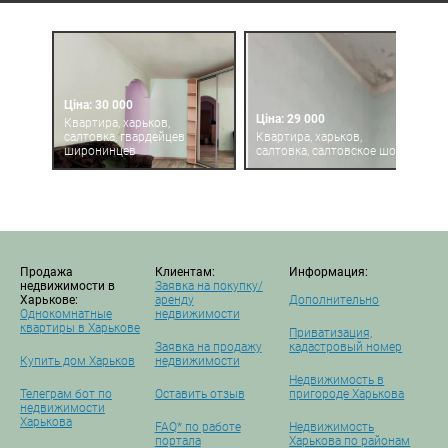
Ціна: 30 000
Ціна: 29 000
Квартира, харьков,
салтовка, гвардейцев
Квартира, харьков,
широнинцев
салтовка, салтовское шоссе
Продажа
Клиентам:
Информация:
недвижимости в
Заявка на покупку/
Харькове:
аренду
Дополнительно
Однокомнатные
недвижимости
квартиры в Харькове
Приватизация,
Заявка на продажу
кадастровый номер
Купить дом Харьков
недвижимости
Недвижимость в
Телеграм бот по
Оставить отзыв
пригороде Харькова
недвижимости
Харькова
FAQ* по работе
Недвижимость
портала
Харькова по районам