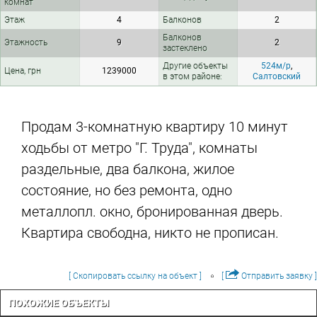
комнат
Этаж
4
Балконов
2
Балконов
Этажность
9
2
застеклено
Другие объекты
524м/р
,
Цена, грн
1239000
в этом районе:
Салтовский
Продам 3-комнатную квартиру 10 минут
ходьбы от метро "Г. Труда", комнаты
раздельные, два балкона, жилое
состояние, но без ремонта, одно
металлопл. окно, бронированная дверь.
Квартира свободна, никто не прописан.
[ Скопировать ссылку на объект ]
[
Отправить заявку ]
ПОХОЖИЕ ОБЪЕКТЫ