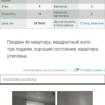
комнат
Этаж
9
Балконов
3
Балконов
Этажность
16
3
застеклено
Другие объекты
Цена, грн
2478000
522м/р
,
Киевский
в этом районе:
Продам 4к квартиру, квадратный холл,
три лоджии, хорошее состояние, квартира
утеплена.
[ Скопировать ссылку на объект ]
[
Отправить заявку ]
ПОХОЖИЕ ОБЪЕКТЫ