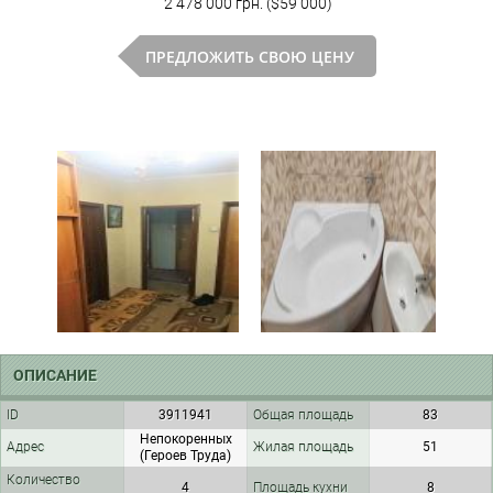
2 478 000 грн. ($59 000)
ПРЕДЛОЖИТЬ СВОЮ ЦЕНУ
ОПИСАНИЕ
ID
3911941
Общая площадь
83
Непокоренных
Адрес
Жилая площадь
51
(Героев Труда)
Количество
4
Площадь кухни
8