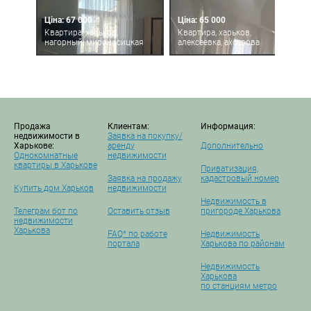
Ціна: 67 000
Ціна: 65 000
Квартира, харьков,
Квартира, харьков,
нагорный, мироносицкая
алексеевка, ахсарова
Продажа
Клиентам:
Информация:
недвижимости в
Заявка на покупку/
Харькове:
аренду
Дополнительно
Однокомнатные
недвижимости
квартиры в Харькове
Приватизация,
Заявка на продажу
кадастровый номер
Купить дом Харьков
недвижимости
Недвижимость в
Телеграм бот по
Оставить отзыв
пригороде Харькова
недвижимости
Харькова
FAQ* по работе
Недвижимость
портала
Харькова по районам
Недвижимость
Харькова
по станциям метро