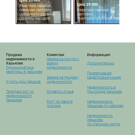
Ціна: 25 000
Ціна: 29 000
Квартира, харьков,
северная салтовка,
Квартира, харьков,
соборности украины
салтовка,
(дружбы народов)
тракторостроителей просп.
Продажа
Клиентам:
Информация:
недвижимости в
Заявка на покупку/
Харькове:
аренду
Дополнительно
Однокомнатные
недвижимости
квартиры в Харькове
Приватизация,
Заявка на продажу
кадастровый номер
Купить дом Харьков
недвижимости
Недвижимость в
Телеграм бот по
Оставить отзыв
пригороде Харькова
недвижимости
Харькова
FAQ* по работе
Недвижимость
портала
Харькова по районам
Недвижимость
Харькова
по станциям метро