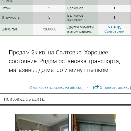
комнат
Этаж
5
Балконов
1
Балконов
Этажность
5
1
застеклено
Другие объекты
531м/р
,
Цена, грн
1260000
в этом районе:
Салтовский
Продам 2к.кв. на Салтовке. Хорошее
состояние. Рядом остановка транспорта,
магазины, до метро 7 минут пешком
[ Скопировать ссылку на объект ]
[
Отправить заявку ]
ПОХОЖИЕ ОБЪЕКТЫ