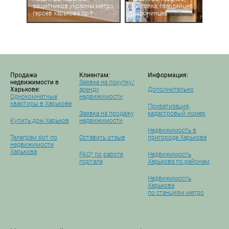
защитников украины метро,
салтовка, гвардейцев
героев харькова пр-т
широнинцев
Продажа
Клиентам:
Информация:
недвижимости в
Заявка на покупку/
Харькове:
аренду
Дополнительно
Однокомнатные
недвижимости
квартиры в Харькове
Приватизация,
Заявка на продажу
кадастровый номер
Купить дом Харьков
недвижимости
Недвижимость в
Телеграм бот по
Оставить отзыв
пригороде Харькова
недвижимости
Харькова
FAQ* по работе
Недвижимость
портала
Харькова по районам
Недвижимость
Харькова
по станциям метро