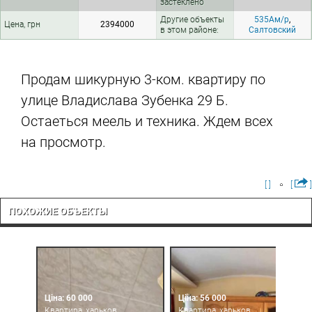
застеклено
Другие объекты
535Ам/р
,
Цена, грн
2394000
в этом районе:
Салтовский
Продам шикурную 3-ком. квартиру по
улице Владислава Зубенка 29 Б.
Остаеться меель и техника. Ждем всех
на просмотр.
[ ]
[
]
ПОХОЖИЕ ОБЪЕКТЫ
Ціна: 60 000
Ціна: 56 000
Квартира, харьков,
Квартира, харьков,