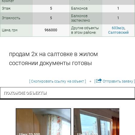
комнат
Этаж
5
Балконов
1
Балконов
Этажность
5
1
застеклено
Другие объекты
603м/р
,
Цена, грн
966000
в этом районе:
Салтовский
продам 2х на салтовке в жилом
состоянии документы готовы
[ Скопировать ссылку на объект ]
[
Отправить заявку ]
ПОХОЖИЕ ОБЪЕКТЫ
Ціна: 23 500
Ціна: 19 000