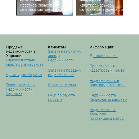
Квартира, харьков,
Квартира, харьков,
салтовка, салтовское шоссе
салтовка, салтовское шоссе
Продажа
Клиентам:
Информация:
недвижимости в
Заявка на покупку/
Харькове:
аренду
Дополнительно
Однокомнатные
недвижимости
квартиры в Харькове
Приватизация,
Заявка на продажу
кадастровый номер
Купить дом Харьков
недвижимости
Недвижимость в
Телеграм бот по
Оставить отзыв
пригороде Харькова
недвижимости
Харькова
FAQ* по работе
Недвижимость
портала
Харькова по районам
Недвижимость
Харькова
по станциям метро