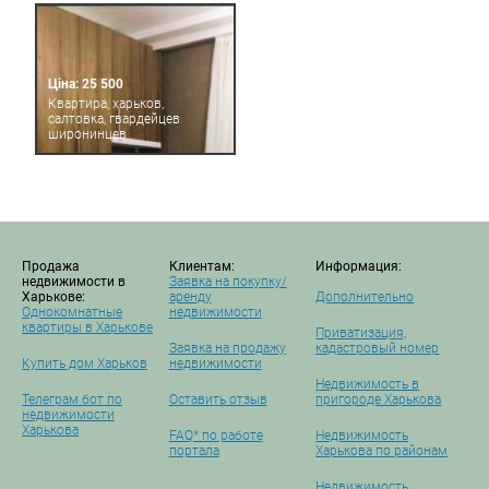
Ціна: 25 500
Квартира, харьков,
салтовка, гвардейцев
широнинцев
Продажа
Клиентам:
Информация:
недвижимости в
Заявка на покупку/
Харькове:
аренду
Дополнительно
Однокомнатные
недвижимости
квартиры в Харькове
Приватизация,
Заявка на продажу
кадастровый номер
Купить дом Харьков
недвижимости
Недвижимость в
Телеграм бот по
Оставить отзыв
пригороде Харькова
недвижимости
Харькова
FAQ* по работе
Недвижимость
портала
Харькова по районам
Недвижимость