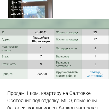
Ціна: 26 000
Квартира, харьков,
салтовка, гвардейцев
широнинцев
ID
4578141
Общая площадь
33
Гвардейцев
Адрес
Жилая площадь
17
Широнинцев
Количество
1
Площадь кухни
8
комнат
Этаж
7
Балконов
1
Балконов
Этажность
9
1
застеклено
Другие объекты
524м/р
,
Цена, грн
1092000
в этом районе:
Салтовский
Продам 1 ком. квартиру на Салтовке.
Состояние под отделку. МПО, поменены
батареи, кондиционер, балкон застеклён,