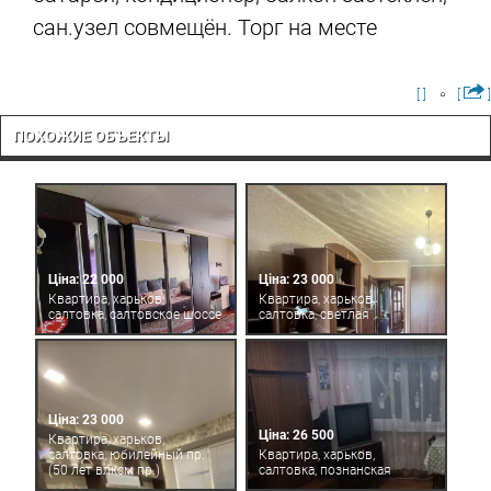
сан.узел совмещён. Торг на месте
[ ]
[
]
ПОХОЖИЕ ОБЪЕКТЫ
Ціна: 22 000
Ціна: 23 000
Квартира, харьков,
Квартира, харьков,
салтовка, салтовское шоссе
салтовка, светлая
Ціна: 23 000
Ціна: 26 500
Квартира, харьков,
салтовка, юбилейный пр.
Квартира, харьков,
(50 лет влксм пр.)
салтовка, познанская