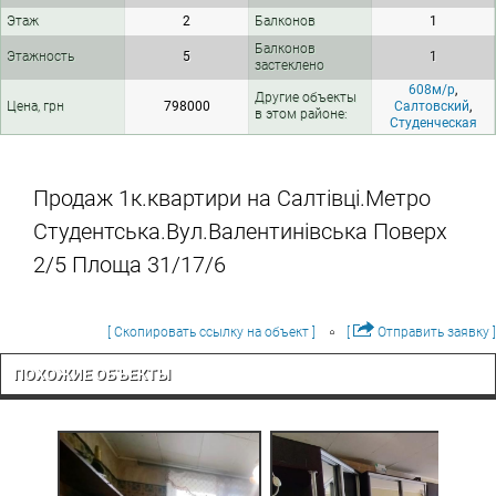
Этаж
2
Балконов
1
Балконов
Этажность
5
1
застеклено
608м/р
,
Другие объекты
Цена, грн
798000
Салтовский
,
в этом районе:
Студенческая
Продаж 1к.квартири на Салтівці.Метро
Студентська.Вул.Валентинівська Поверх
2/5 Площа 31/17/6
[ Скопировать ссылку на объект ]
[
Отправить заявку ]
ПОХОЖИЕ ОБЪЕКТЫ