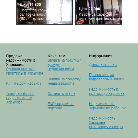
Ціна: 16 900
Ціна: 22 000
Квартира, харьков,
салтовка, юбилейный пр.
Квартира, харьков,
(50 лет влксм пр.)
салтовка, салтовское шоссе
Продажа
Клиентам:
Информация:
недвижимости в
Заявка на покупку/
Харькове:
аренду
Дополнительно
Однокомнатные
недвижимости
квартиры в Харькове
Приватизация,
Заявка на продажу
кадастровый номер
Купить дом Харьков
недвижимости
Недвижимость в
Телеграм бот по
Оставить отзыв
пригороде Харькова
недвижимости
Харькова
FAQ* по работе
Недвижимость
портала
Харькова по районам
Недвижимость
Харькова
по станциям метро