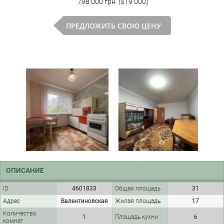
798 000 грн. ($19 000)
ПРЕДЛОЖИТЬ СВОЮ ЦЕНУ
ОПИСАНИЕ
ID
4601833
Общая площадь
31
Адрес
Валентиновская
Жилая площадь
17
Количество
1
Площадь кухни
6
комнат