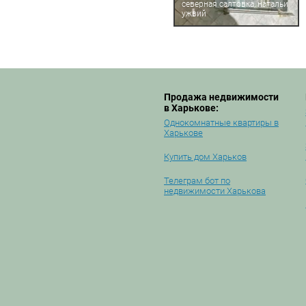
северная салтовка, натальи
ужвий
Продажа недвижимости
в Харькове:
Однокомнатные квартиры в
Харькове
Купить дом Харьков
Телеграм бот по
недвижимости Харькова