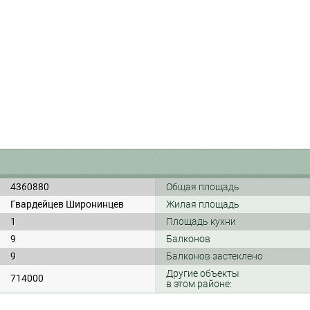
4360880
Общая площадь
Гвардейцев Широнинцев
Жилая площадь
1
Площадь кухни
9
Балконов
9
Балконов застеклено
Другие объекты
714000
в этом районе: