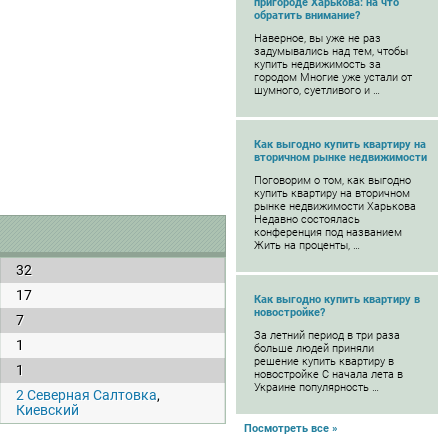
пригороде Харькова: на что
обратить внимание?
Наверное, вы уже не раз
задумывались над тем, чтобы
купить недвижимость за
городом Многие уже устали от
шумного, суетливого и …
Как выгодно купить квартиру на
вторичном рынке недвижимости
Поговорим о том, как выгодно
купить квартиру на вторичном
рынке недвижимости Харькова
Недавно состоялась
конференция под названием
Жить на проценты, …
32
17
Как выгодно купить квартиру в
новостройке?
7
За летний период в три раза
1
больше людей приняли
решение купить квартиру в
1
новостройке С начала лета в
Украине популярность …
2 Северная Салтовка
,
Киевский
Посмотреть все »