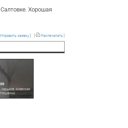
й Салтовке. Хорошая
тправить заявку ]
[
Распечатать ]
000
 харьков, киевская
атюшенко