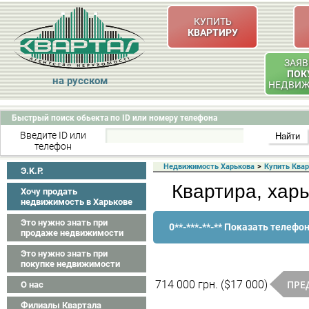
КУПИТЬ
КВАРТИРУ
ЗАЯВ
ПОК
на русском
НЕДВИ
Быстрый поиск обьекта по ID или номеру телефона
Введите ID или
телефон
Недвижимость Харькова
>
Купить Ква
Э.K.P.
Квартира, хар
Хочу продать
недвижимость в Харькове
Это нужно знать при
0**-***-**-** Показать телефо
продаже недвижимости
Это нужно знать при
покупке недвижимости
ПРЕ
714 000 грн. ($17 000)
О нас
Филиалы Квартала