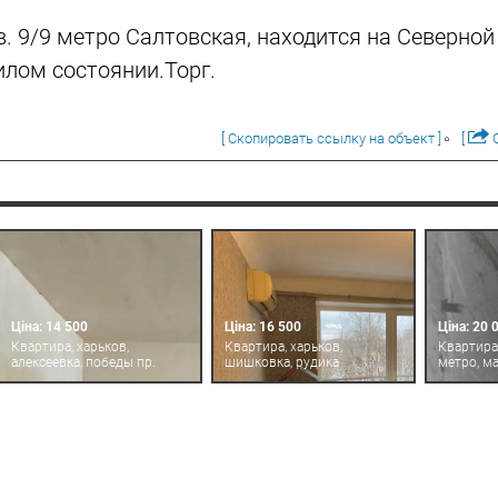
кв. 9/9 метро Салтовская, находится на Северно
илом состоянии.Торг.
[ Скопировать ссылку на объект ]
[
О
Ціна: 14 500
Ціна: 16 500
Ціна: 20 
Квартира, харьков,
Квартира, харьков,
Квартира,
алексеевка, победы пр.
шишковка, рудика
метро, м