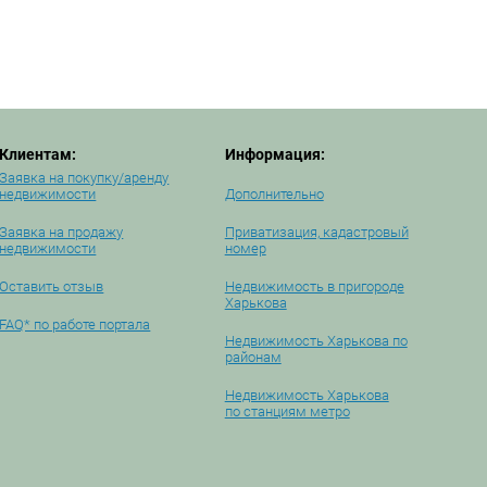
Клиентам:
Информация:
Заявка на покупку/аренду
недвижимости
Дополнительно
Заявка на продажу
Приватизация, кадастровый
недвижимости
номер
Оставить отзыв
Недвижимость в пригороде
Харькова
FAQ* по работе портала
Недвижимость Харькова по
районам
Недвижимость Харькова
по станциям метро