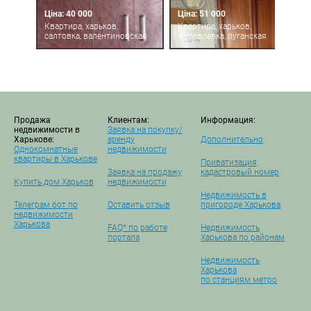
Ціна: 40 000
Ціна: 51 000
Квартира, харьков,
Квартира, харьков,
салтовка, валентиновская
журавлевка, луганская
Продажа
Клиентам:
Информация:
недвижимости в
Заявка на покупку/
Харькове:
аренду
Дополнительно
Однокомнатные
недвижимости
квартиры в Харькове
Приватизация,
Заявка на продажу
кадастровый номер
Купить дом Харьков
недвижимости
Недвижимость в
Телеграм бот по
Оставить отзыв
пригороде Харькова
недвижимости
Харькова
FAQ* по работе
Недвижимость
портала
Харькова по районам
Недвижимость
Харькова
по станциям метро