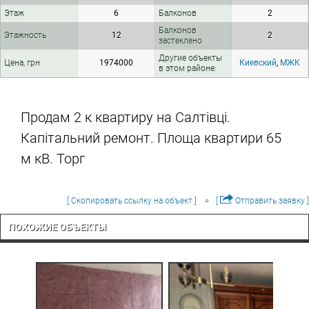
Этаж
6
Балконов
2
Балконов
Этажность
12
2
застеклено
Другие объекты
Цена, грн
1974000
Киевский
,
МЖК
в этом районе:
Продам 2 к квартиру на Салтівці.
Капітальний ремонт. Площа квартири 65
м кВ. Торг
[ Скопировать ссылку на объект ]
[
Отправить заявку ]
ПОХОЖИЕ ОБЪЕКТЫ