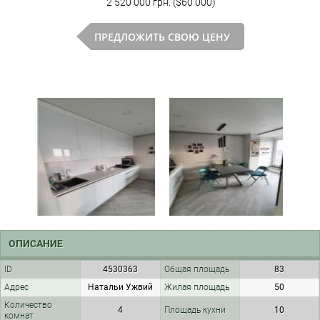
2 520 000 грн. ($60 000)
ПРЕДЛОЖИТЬ СВОЮ ЦЕНУ
ОПИСАНИЕ
ID
4530363
Общая площадь
83
Адрес
Натальи Ужвий
Жилая площадь
50
Количество
4
Площадь кухни
10
комнат