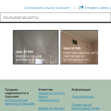
[ Скопировать ссылку на объект ]
[
Отправить заявку ]
ПОХОЖИЕ ОБЪЕКТЫ
Ціна: 60 500
Ціна: 65 000
Квартира, харьков, центр,
Квартира, харьков,
павловская пл.
алексеевка, ахсарова
(р.люксембург пл.)
Продажа
Клиентам:
Информация:
недвижимости в
Заявка на покупку/
Харькове:
аренду
Дополнительно
Однокомнатные
недвижимости
квартиры в Харькове
Приватизация,
Заявка на продажу
кадастровый номер