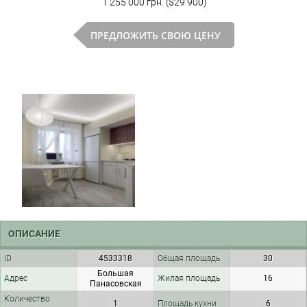
1 255 000 грн. ($29 900)
ПРЕДЛОЖИТЬ СВОЮ ЦЕНУ
ОПИСАНИЕ
ID
4533318
Общая площадь
30
Большая
Адрес
Жилая площадь
16
Панасовская
Количество
1
Площадь кухни
6