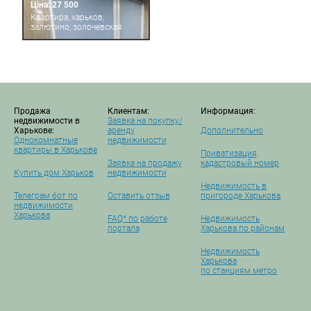
Ціна: 27 500
Квартира, харьков,
залютино, золочевская
Продажа
Клиентам:
Информация:
недвижимости в
Заявка на покупку/
Харькове:
аренду
Дополнительно
Однокомнатные
недвижимости
квартиры в Харькове
Приватизация,
Заявка на продажу
кадастровый номер
Купить дом Харьков
недвижимости
Недвижимость в
Телеграм бот по
Оставить отзыв
пригороде Харькова
недвижимости
Харькова
FAQ* по работе
Недвижимость
портала
Харькова по районам
Недвижимость
Харькова
по станциям метро