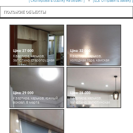
[ Скопировать ссылку на объект ]
[
Отправить заявку ]
ПОХОЖИЕ ОБЪЕКТЫ
Ціна: 27 000
Ціна: 32 000
Квартира, харьков,
Квартира, харьков,
залютино, старопрудная
холодная гора, камская
Ціна: 29 000
Ціна: 28 000
Квартира, харьков, южный
Квартира, харьков,
вокзал, 8 марта
залютино, залютинская