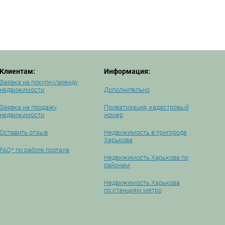
Клиентам:
Информация:
Заявка на покупку/аренду
недвижимости
Дополнительно
Заявка на продажу
Приватизация, кадастровый
недвижимости
номер
Оставить отзыв
Недвижимость в пригороде
Харькова
FAQ* по работе портала
Недвижимость Харькова по
районам
Недвижимость Харькова
по станциям метро