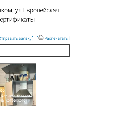
шком, ул Европейская
 сертификаты
тправить заявку ]
[
Распечатать ]
000
 харьков, госпром,
на (котовского)