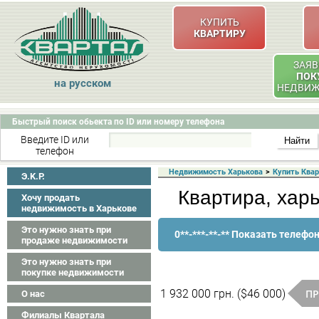
КУПИТЬ
КВАРТИРУ
ЗАЯВ
ПОК
на русском
НЕДВИ
Быстрый поиск обьекта по ID или номеру телефона
Введите ID или
телефон
Недвижимость Харькова
>
Купить Ква
Э.K.P.
Квартира, харь
Хочу продать
недвижимость в Харькове
Это нужно знать при
0**-***-**-** Показать телефо
продаже недвижимости
Это нужно знать при
покупке недвижимости
ПР
1 932 000 грн. ($46 000)
О нас
Филиалы Квартала