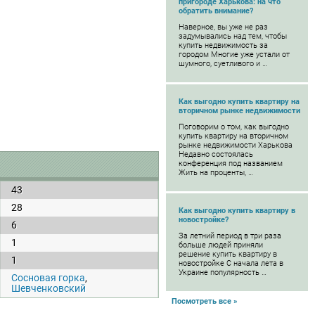
пригороде Харькова: на что
обратить внимание?
Наверное, вы уже не раз
задумывались над тем, чтобы
купить недвижимость за
городом Многие уже устали от
шумного, суетливого и …
Как выгодно купить квартиру на
вторичном рынке недвижимости
Поговорим о том, как выгодно
купить квартиру на вторичном
рынке недвижимости Харькова
Недавно состоялась
конференция под названием
Жить на проценты, …
43
28
Как выгодно купить квартиру в
новостройке?
6
За летний период в три раза
1
больше людей приняли
решение купить квартиру в
1
новостройке С начала лета в
Украине популярность …
Сосновая горка
,
Шевченковский
Посмотреть все »