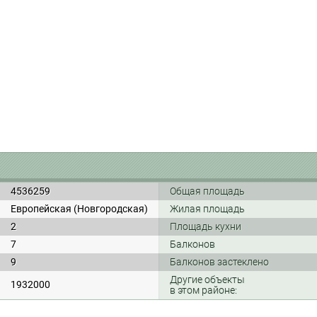
4536259
Общая площадь
Европейская (Новгородская)
Жилая площадь
2
Площадь кухни
7
Балконов
9
Балконов застеклено
Другие объекты
1932000
в этом районе: