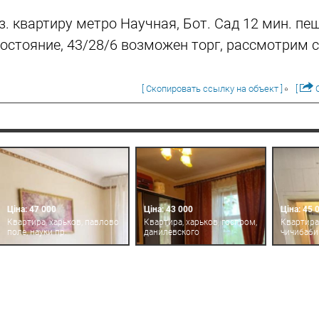
з. квартиру метро Научная, Бот. Сад 12 мин. пе
состояние, 43/28/6 возможен торг, рассмотрим
[ Скопировать ссылку на объект ]
[
О
Ціна: 47 000
Ціна: 43 000
Ціна: 45 
Квартира, харьков, павлово
Квартира, харьков, госпром,
Квартира,
поле, науки пр.
данилевского
чичибаби