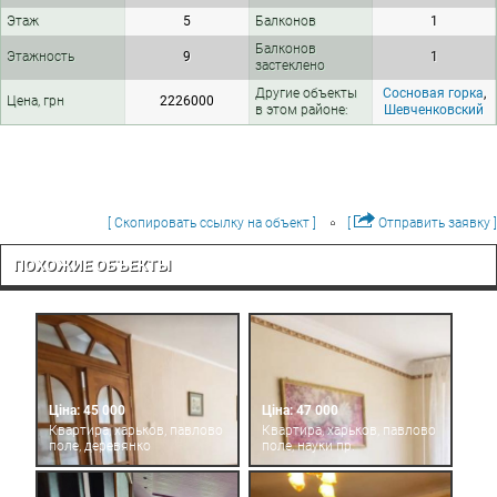
Этаж
5
Балконов
1
Балконов
Этажность
9
1
застеклено
Другие объекты
Сосновая горка
,
Цена, грн
2226000
в этом районе:
Шевченковский
[ Скопировать ссылку на объект ]
[
Отправить заявку ]
ПОХОЖИЕ ОБЪЕКТЫ
Ціна: 45 000
Ціна: 47 000
Квартира, харьков, павлово
Квартира, харьков, павлово
поле, деревянко
поле, науки пр.