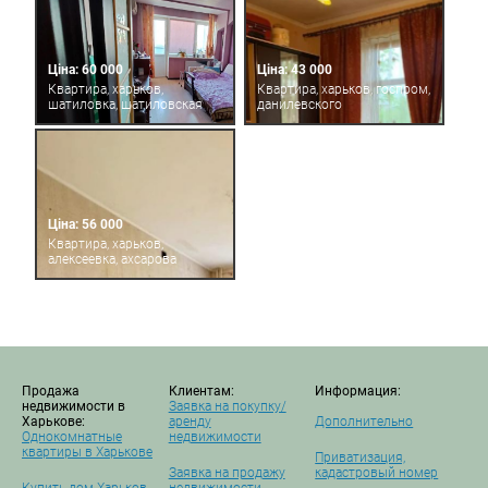
Ціна: 60 000
Ціна: 43 000
Квартира, харьков,
Квартира, харьков, госпром,
шатиловка, шатиловская
данилевского
Ціна: 56 000
Квартира, харьков,
алексеевка, ахсарова
Продажа
Клиентам:
Информация:
недвижимости в
Заявка на покупку/
Харькове:
аренду
Дополнительно
Однокомнатные
недвижимости
квартиры в Харькове
Приватизация,
Заявка на продажу
кадастровый номер