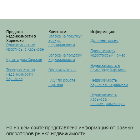
Продажа
Клиентам:
Информация:
недвижимости в
Заявка на покупку/
Харькове:
аренду
Дополнительно
Однокомнатные
недвижимости
квартиры в Харькове
Приватизация,
Заявка на продажу
кадастровый номер
Купить дом Харьков
недвижимости
Недвижимость в
Телеграм бот по
Оставить отзыв
пригороде Харькова
недвижимости
Харькова
FAQ* по работе
Недвижимость
портала
Харькова по районам
Недвижимость
Харькова
по станциям метро
На нашем сайте представлена информация от разных
операторов рынка недвижимости.