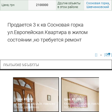
Другие объекты
Сосновая горка
,
Цена, грн
2100000
в этом районе:
Шевченковский
Продается 3 к кв Сосновая горка
ул.Европейская.Квартира в жилом
состоянии ,но требуется ремонт
[ ]
[
]
ПОХОЖИЕ ОБЪЕКТЫ
Ціна: 45 000
Ціна: 47 000
Квартира, харьков, павлово
Квартира, харьков, павлово
поле, деревянко
поле, науки пр.