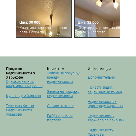
Ціна: 30 000
Ціна: 32 000
Квартира, харьков, павлово
Квартира, харьков, павлово
поле, науки пр.
поле, 23 августа
Продажа
Клиентам:
Информация:
недвижимости в
Заявка на покупку/
Харькове:
аренду
Дополнительно
Однокомнатные
недвижимости
квартиры в Харькове
Приватизация,
Заявка на продажу
кадастровый номер
Купить дом Харьков
недвижимости
Недвижимость в
Телеграм бот по
Оставить отзыв
пригороде Харькова
недвижимости
Харькова
FAQ* по работе
Недвижимость
портала
Харькова по районам
Недвижимость
Харькова