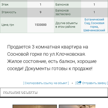
Этаж
1
Балконов
1
Балконов
Этажность
9
1
застеклено
Ботанический
Другие объекты
Сад
,
Сосновая
Цена, грн
1533000
в этом районе:
горка
,
Шевченковский
Продается 3 комнатная квартира на
Сосновой горке по ул.Клочковская.
Жилое состояние, есть балкон, хорошие
соседи! Документы готовы к продаже!
[ Скопировать ссылку на объект ]
[
Отправить заявку ]
ПОХОЖИЕ ОБЪЕКТЫ