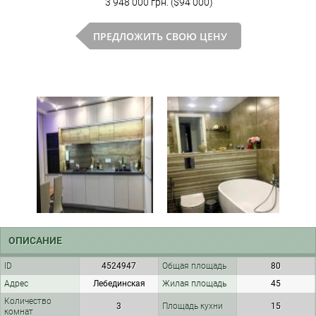
3 948 000 грн. ($94 000)
ПРЕДЛОЖИТЬ СВОЮ ЦЕНУ
ОПИСАНИЕ
ID
4524947
Общая площадь
80
Адрес
Лебединская
Жилая площадь
45
Количество
3
Площадь кухни
15
комнат