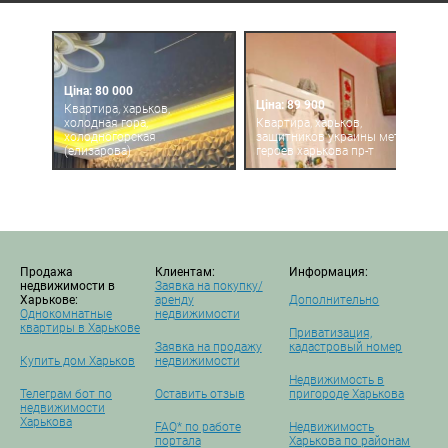
Ціна: 80 000
Ціна: 89 900
Квартира, харьков,
холодная гора,
Квартира, харьков,
холодногорская
защитников украины метро,
(елизарова)
героев харькова пр-т
Продажа
Клиентам:
Информация:
недвижимости в
Заявка на покупку/
Харькове:
аренду
Дополнительно
Однокомнатные
недвижимости
квартиры в Харькове
Приватизация,
Заявка на продажу
кадастровый номер
Купить дом Харьков
недвижимости
Недвижимость в
Телеграм бот по
Оставить отзыв
пригороде Харькова
недвижимости
Харькова
FAQ* по работе
Недвижимость
портала
Харькова по районам