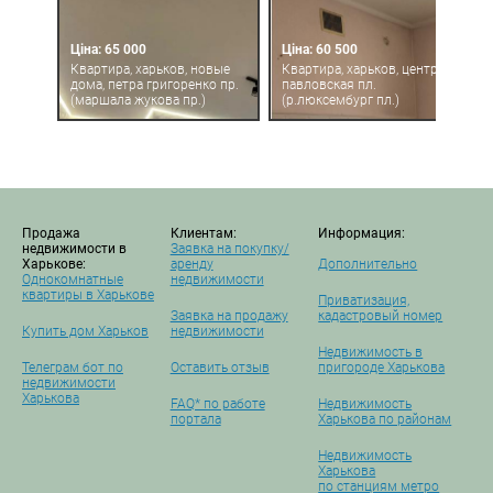
Ціна: 65 000
Ціна: 60 500
Квартира, харьков, новые
Квартира, харьков, центр,
дома, петра григоренко пр.
павловская пл.
(маршала жукова пр.)
(р.люксембург пл.)
Продажа
Клиентам:
Информация:
недвижимости в
Заявка на покупку/
Харькове:
аренду
Дополнительно
Однокомнатные
недвижимости
квартиры в Харькове
Приватизация,
Заявка на продажу
кадастровый номер
Купить дом Харьков
недвижимости
Недвижимость в
Телеграм бот по
Оставить отзыв
пригороде Харькова
недвижимости
Харькова
FAQ* по работе
Недвижимость
портала
Харькова по районам
Недвижимость
Харькова
по станциям метро