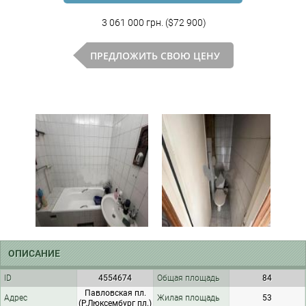
3 061 000 грн. ($72 900)
ПРЕДЛОЖИТЬ СВОЮ ЦЕНУ
ОПИСАНИЕ
ID
4554674
Общая площадь
84
Павловская пл.
Адрес
Жилая площадь
53
(Р.Люксембург пл.)