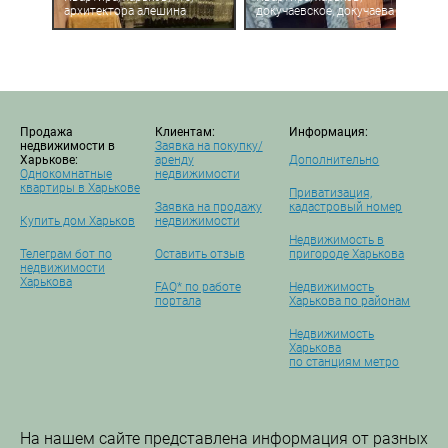
архитектора алешина
докучаевское, докучаева
Продажа
Клиентам:
Информация:
недвижимости в
Заявка на покупку/
Харькове:
аренду
Дополнительно
Однокомнатные
недвижимости
квартиры в Харькове
Приватизация,
Заявка на продажу
кадастровый номер
Купить дом Харьков
недвижимости
Недвижимость в
Телеграм бот по
Оставить отзыв
пригороде Харькова
недвижимости
Харькова
FAQ* по работе
Недвижимость
портала
Харькова по районам
Недвижимость
Харькова
по станциям метро
На нашем сайте представлена информация от разных