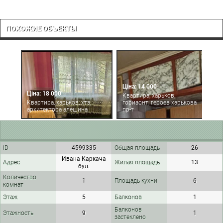
ПОХОЖИЕ ОБЪЕКТЫ
Ціна: 14 000
Ціна: 18 000
Ц
Квартира, харьков,
Квартира, харьков, хтз,
горизонт, героев харькова
К
архитектора алешина
пр-т
г
ID
4599335
Общая площадь
26
Ивана Каркача
Адрес
Жилая площадь
13
бул.
Количество
1
Площадь кухни
6
комнат
Этаж
5
Балконов
1
Балконов
Этажность
9
1
застеклено