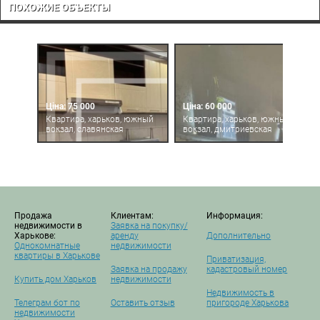
ПОХОЖИЕ ОБЪЕКТЫ
Ціна: 75 000
Ціна: 60 000
Квартира, харьков, южный
Квартира, харьков, южный
вокзал, славянская
вокзал, дмитриевская
Продажа
Клиентам:
Информация:
недвижимости в
Заявка на покупку/
Харькове:
аренду
Дополнительно
Однокомнатные
недвижимости
квартиры в Харькове
Приватизация,
Заявка на продажу
кадастровый номер
Купить дом Харьков
недвижимости
Недвижимость в
Телеграм бот по
Оставить отзыв
пригороде Харькова
недвижимости