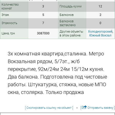
Количество
3
Площадь кухни
12
комнат
Этаж
5
Балконов
2
Балконов
Этажность
7
0
застеклено
Другие объекты
Холодногорский
,
Цена, грн
3087000
в этом районе:
Южный Вокзал
3х комнатная квартира,сталинка. Метро
Вокзальная рядом, 5/7эт., ж/б
перекрытие, 92м/24м 24м 15/12м кухня.
Два балкона. Подготовлена ​​под чистовые
работы. Штукатурка, стяжка, новые МПО
окна, столярка. Только продажа
[ Скопировать ссылку на объект ]
[
Отправить заявку ]