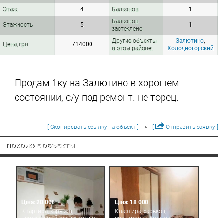
Этаж
4
Балконов
1
Балконов
Этажность
5
1
застеклено
Другие объекты
Залютино
,
Цена, грн
714000
в этом районе:
Холодногорский
Продам 1ку на Залютино в хорошем
состоянии, с/у под ремонт. не торец.
[ Скопировать ссылку на объект ]
[
Отправить заявку ]
ПОХОЖИЕ ОБЪЕКТЫ
Ціна: 20 000
Ціна: 18 000
Квартира, харьков,
Квартира, харьков,