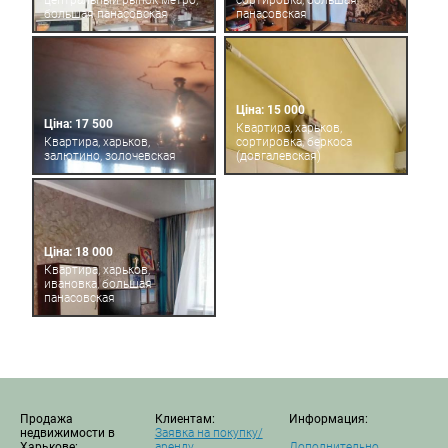
центральный рынок метро,
сортировка, большая
большая панасовская
панасовская
Ціна: 15 000
Ціна: 17 500
Квартира, харьков,
Квартира, харьков,
сортировка, беркоса
залютино, золочевская
(довгалевская)
Ціна: 18 000
Квартира, харьков,
ивановка, большая
панасовская
Продажа
Клиентам:
Информация:
недвижимости в
Заявка на покупку/
Харькове:
аренду
Дополнительно