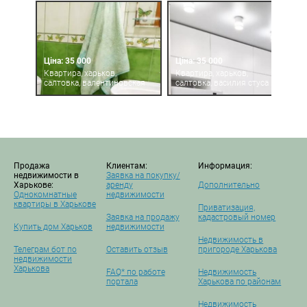
Ціна: 35 000
Ціна: 35 000
Квартира, харьков,
Квартира, харьков,
салтовка, валентиновская
салтовка, василия стуса
Продажа
Клиентам:
Информация:
недвижимости в
Заявка на покупку/
Харькове:
аренду
Дополнительно
Однокомнатные
недвижимости
квартиры в Харькове
Приватизация,
Заявка на продажу
кадастровый номер
Купить дом Харьков
недвижимости
Недвижимость в
Телеграм бот по
Оставить отзыв
пригороде Харькова
недвижимости
Харькова
FAQ* по работе
Недвижимость
портала
Харькова по районам
Недвижимость