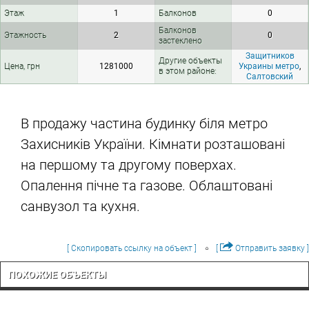
Этаж
1
Балконов
0
Балконов
Этажность
2
0
застеклено
Защитников
Другие объекты
Цена, грн
1281000
Украины метро
,
в этом районе:
Салтовский
В продажу частина будинку біля метро
Захисників України. Кімнати розташовані
на першому та другому поверхах.
Опалення пічне та газове. Облаштовані
санвузол та кухня.
[ Скопировать ссылку на объект ]
[
Отправить заявку ]
ПОХОЖИЕ ОБЪЕКТЫ