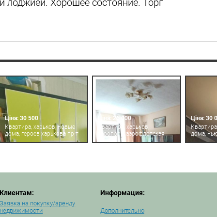
 и лоджией. Хорошее состояние. Торг
Ціна: 30 500
Ціна: 26 000
Ціна: 30 
Квартира, харьков, новые
Квартира, харьков,
Квартира
дома, героев харькова пр-т
аэропорт, аэрофлотская
дома, нь
Клиентам:
Информация:
Заявка на покупку/аренду
недвижимости
Дополнительно