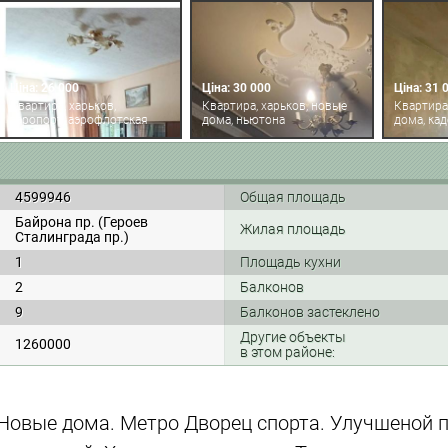
Ціна: 26 000
Ціна: 30 000
Ціна: 31 
Квартира, харьков,
Квартира, харьков, новые
Квартира
аэропорт, аэрофлотская
дома, ньютона
дома, ка
4599946
Общая площадь
Байрона пр. (Героев
Жилая площадь
Сталинграда пр.)
1
Площадь кухни
2
Балконов
9
Балконов застеклено
Другие объекты
1260000
в этом районе:
Новые дома. Метро Дворец спорта. Улучшеной п