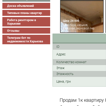
Доска объявлений
Типовые планы квартир
Работа риэлтором в
Ціна: 24 000
Харькове
Квартира, харьков,
одесская, зерновой пер.
Отзывы
Телеграм бот по
недвижимости Харькова
ID
Адрес
Количество комнат
Этаж
Этажность
Цена, грн
Продам 1к квартиру 