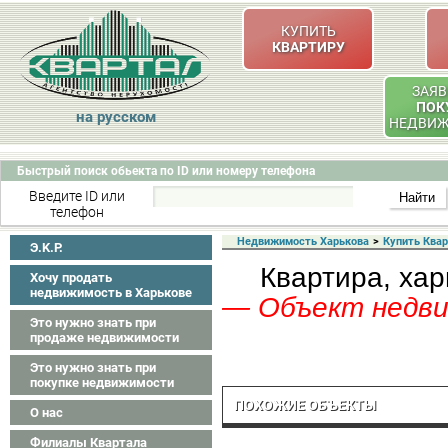
КУПИТЬ
КВАРТИРУ
ЗАЯВ
ПОК
на русском
НЕДВИ
Быстрый поиск обьекта по ID или номеру телефона
Введите ID или
телефон
Недвижимость Харькова
>
Купить Ква
Э.K.P.
Квартира, хар
Хочу продать
недвижимость в Харькове
— Объект недвиж
Это нужно знать при
продаже недвижимости
Это нужно знать при
покупке недвижимости
ПОХОЖИЕ ОБЪЕКТЫ
О нас
Филиалы Квартала