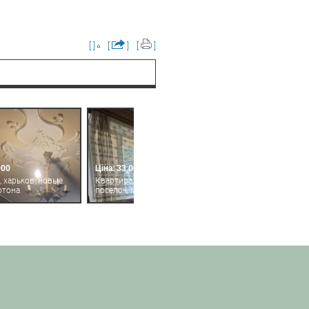
[ ]
[
]
[
]
000
Ціна: 33 000
, харьков, новые
Квартира, харьков, артема
ютона
поселок, морозова