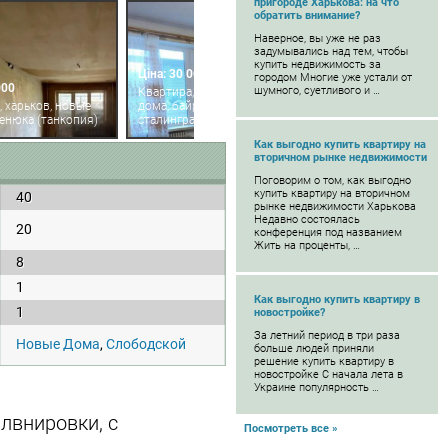
пригороде Харькова: на что
обратить внимание?
Наверное, вы уже не раз
задумывались над тем, чтобы
купить недвижимость за
Ціна: 30 000
городом Многие уже устали от
000
шумного, суетливого и …
Квартира, харьков, новые
, харьков, новые
дома, байрона пр. (героев
денюка (танкопия)
сталинграда пр.)
Как выгодно купить квартиру на
вторичном рынке недвижимости
Поговорим о том, как выгодно
купить квартиру на вторичном
40
рынке недвижимости Харькова
Недавно состоялась
20
конференция под названием
Жить на проценты, …
8
1
Как выгодно купить квартиру в
1
новостройке?
За летний период в три раза
Новые Дома
,
Слободской
больше людей приняли
решение купить квартиру в
новостройке С начала лета в
Украине популярность …
лвнировки, с
Посмотреть все »