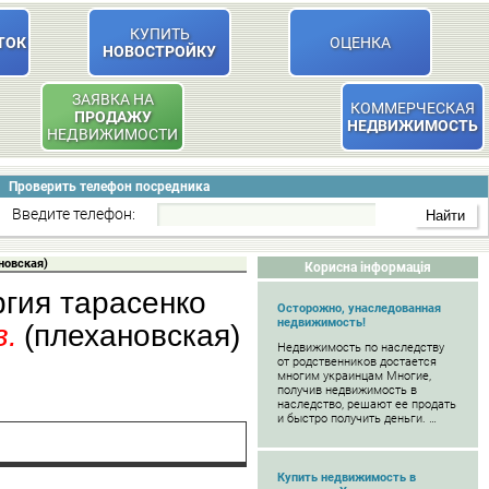
КУПИТЬ
ТОК
ОЦЕНКА
НОВОСТРОЙКУ
ЗАЯВКА НА
КОММЕРЧЕСКАЯ
ПРОДАЖУ
НЕДВИЖИМОСТЬ
НЕДВИЖИМОСТИ
Проверить телефон посредника
Введите телефон:
новская)
Корисна інформація
ргия тарасенко
Осторожно, унаследованная
недвижимость!
в.
(плехановская)
Недвижимость по наследству
от родственников достается
многим украинцам Многие,
получив недвижимость в
наследство, решают ее продать
и быстро получить деньги. …
Купить недвижимость в