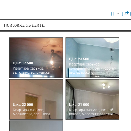
[ ]
[
]
ПОХОЖИЕ ОБЪЕКТЫ
Ціна: 23 500
Ціна: 17 500
Квартира, харьков,
Квартира, харьков,
холодная гора, семинарская
залютино, золочевская
(володарского)
Ціна: 22 000
Ціна: 21 000
Квартира, харьков,
Квартира, харьков, южный
москалёвка, орешкова
вокзал, малогончаровская