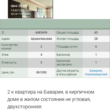
Ціна: 20 500
Квартира, харьков, бавария,
архангельская
ID
4485699
Общая площадь
45
Адрес
Архангельская
Жилая площадь
28
Количество
2
Площадь кухни
6
комнат
Этаж
4
Балконов
1
Балконов
Этажность
5
1
застеклено
Другие объекты
Бавария
,
Цена, грн
861000
в этом районе:
Новобаварский
2 к квартира на Баварии, в кирпичном
доме в жилом состоянии не угловая,
двухсторонняя