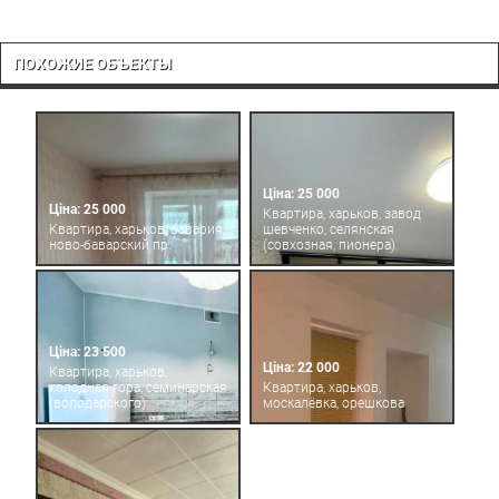
ПОХОЖИЕ ОБЪЕКТЫ
Ціна: 25 000
Ціна: 25 000
Квартира, харьков, завод
Квартира, харьков, бавария,
шевченко, селянская
ново-баварский пр.
(совхозная, пионера)
Ціна: 23 500
Ціна: 22 000
Квартира, харьков,
холодная гора, семинарская
Квартира, харьков,
(володарского)
москалёвка, орешкова