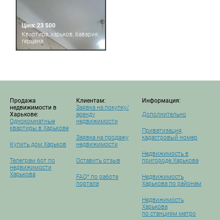
Ціна: 23 500
Квартира, харьков, бавария,
герцена
Продажа
Клиентам:
Информация:
недвижимости в
Заявка на покупку/
Харькове:
аренду
Дополнительно
Однокомнатные
недвижимости
квартиры в Харькове
Приватизация,
Заявка на продажу
кадастровый номер
Купить дом Харьков
недвижимости
Недвижимость в
Телеграм бот по
Оставить отзыв
пригороде Харькова
недвижимости
Харькова
FAQ* по работе
Недвижимость
портала
Харькова по районам
Недвижимость
Харькова
по станциям метро