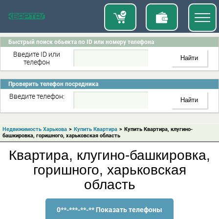
Быстрый поиск обьекта по ID или номеру телефона
Введите ID или
телефон
Проверить телефон посредника
Введите телефон:
Недвижимость Харькова
>
Купить Квартира
>
Купить Квартира, клугино-
башкировка, горишного, харьковская область
Квартира, клугино-башкировка,
горишного, харьковская
область
0**-***-**-** Показать телефоны