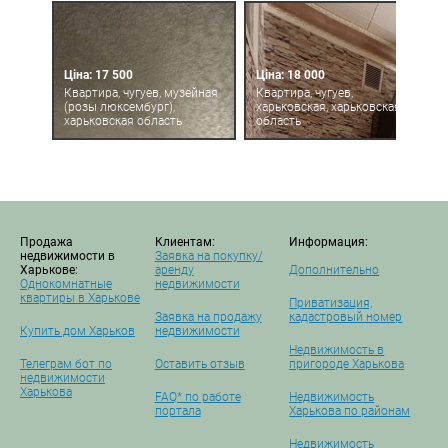
Ціна: 17 500
Ціна: 18 000
Квартира, чугуев, музейная
Квартира, чугуев,
(розы люксембург),
харьковская, харьковская
харьковская область
область
Продажа
Клиентам:
Информация:
недвижимости в
Заявка на покупку/
Харькове:
аренду
Дополнительно
Однокомнатные
недвижимости
квартиры в Харькове
Приватизация,
Заявка на продажу
кадастровый номер
Купить дом Харьков
недвижимости
Недвижимость в
Телеграм бот по
Оставить отзыв
пригороде Харькова
недвижимости
Харькова
FAQ* по работе
Недвижимость
портала
Харькова по районам
Недвижимость