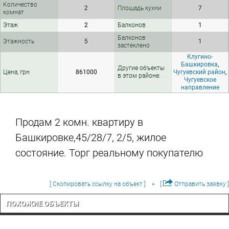
Количество
2
Площадь кухни
7
комнат
Этаж
2
Балконов
1
Балконов
Этажность
5
1
застеклено
Клугино-
Башкировка
,
Другие объекты
Цена, грн
861000
Чугуевский район
,
в этом районе:
Чугуевское
направление
Продам 2 комн. квартиру в
Башкировке,45/28/7, 2/5, жилое
состояние. Торг реальному покупателю
[ Скопировать ссылку на объект ]
[
Отправить заявку ]
ПОХОЖИЕ ОБЪЕКТЫ