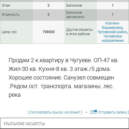
Этаж
3
Балконов
1
Балконов
Этажность
5
1
застеклено
Клугино-
Башкировка
,
Другие объекты
Цена, грн
798000
Чугуевский район
,
в этом районе:
Чугуевское
направление
Продам 2 к.квартиру в Чугуеве. ОП-47 кв.
Жил-30 кв. Кухня-8 кв. 3 этаж./5 дома.
Хорошее состояние. Санузел совмещен
.Рядом ост. транспорта. магазины. лес.
река
[ Скопировать ссылку на объект ]
[
Отправить заявку ]
ПОХОЖИЕ ОБЪЕКТЫ