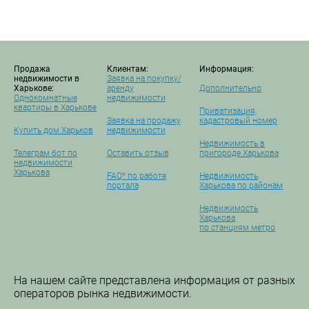
Продажа
Клиентам:
Информация:
недвижимости в
Заявка на покупку/
Харькове:
аренду
Дополнительно
Однокомнатные
недвижимости
квартиры в Харькове
Приватизация,
Заявка на продажу
кадастровый номер
Купить дом Харьков
недвижимости
Недвижимость в
Телеграм бот по
Оставить отзыв
пригороде Харькова
недвижимости
Харькова
FAQ* по работе
Недвижимость
портала
Харькова по районам
Недвижимость
Харькова
по станциям метро
На нашем сайте представлена информация от разных
операторов рынка недвижимости.