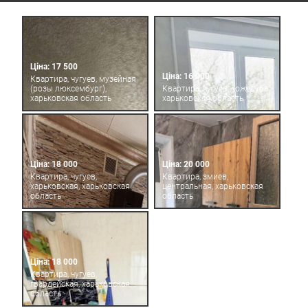
Ціна: 17 500
Ціна: 16 000
Квартира, чугуев, музейная
(розы люксембург),
Квартира, чугуев, кожедуба,
харьковская область
харьковская область
Ціна: 18 000
Ціна: 20 000
Квартира, чугуев,
Квартира, змиев,
харьковская, харьковская
центральная, харьковская
область
область
Ціна: 18 000
Квартира, чугуев,
гвардейская, харьковская
область