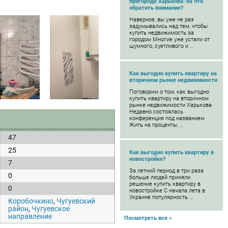
пригороде Харькова: на что
обратить внимание?
Наверное, вы уже не раз
задумывались над тем, чтобы
купить недвижимость за
городом Многие уже устали от
шумного, суетливого и …
Как выгодно купить квартиру на
вторичном рынке недвижимости
Поговорим о том, как выгодно
купить квартиру на вторичном
рынке недвижимости Харькова
Недавно состоялась
конференция под названием
Жить на проценты, …
47
25
Как выгодно купить квартиру в
новостройке?
7
За летний период в три раза
0
больше людей приняли
решение купить квартиру в
0
новостройке С начала лета в
Украине популярность …
Коробочкино
,
Чугуевский
район
,
Чугуевское
направление
Посмотреть все »