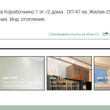
в Коробочкино 1 эт./2 дома . ОП-47 кв. Жилая-25 
ая. Инд. отопление.
[ Скопировать ссылку на объект ]
[
О
Ціна: 9 200
Ціна: 9 800
Ціна: 10 
Квартира, эсхар, терешкова,
Квартира, чугуев,
Квартира,
харьковская область
харьковская область
харьковс