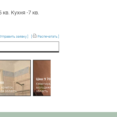
кв. Кухня -7 кв.
тправить заявку ]
[
Распечатать ]
Ціна: 9 700
000
Квартира, эсхар,
 кочеток,
молодежная, харьковская
кая область
область