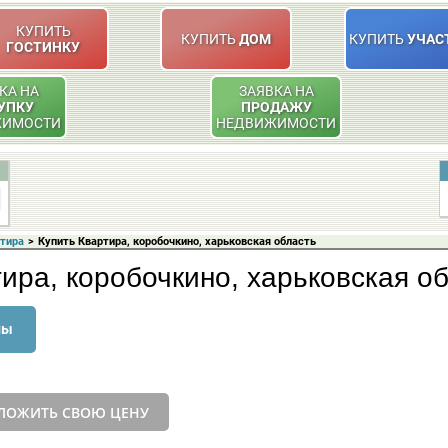
КУПИТЬ
КУПИТЬ
ДОМ
КУПИТЬ
УЧАС
ГОСТИНКУ
КА НА
ЗАЯВКА НА
УПКУ
ПРОДАЖУ
ЖИМОСТИ
НЕДВИЖИМОСТИ
ртира
>
Купить Квартира, коробочкино, харьковская область
ира, коробочкино, харьковская о
ны
ЛОЖИТЬ СВОЮ ЦЕНУ