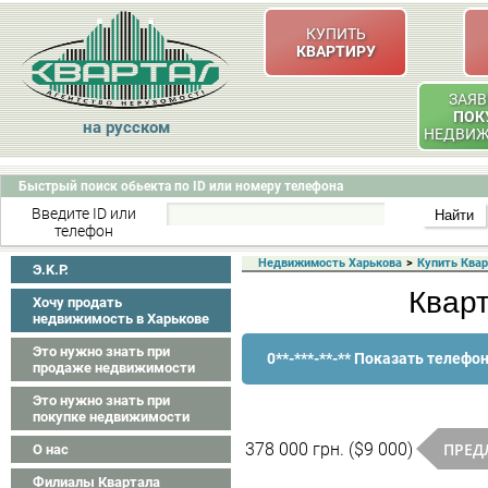
КУПИТЬ
КВАРТИРУ
ЗАЯВ
ПОК
на русском
НЕДВИ
Быстрый поиск обьекта по ID или номеру телефона
Введите ID или
телефон
Недвижимость Харькова
>
Купить Ква
Э.K.P.
Кварт
Хочу продать
недвижимость в Харькове
Это нужно знать при
0**-***-**-** Показать телефо
продаже недвижимости
Это нужно знать при
покупке недвижимости
ПРЕД
378 000 грн. ($9 000)
О нас
Филиалы Квартала