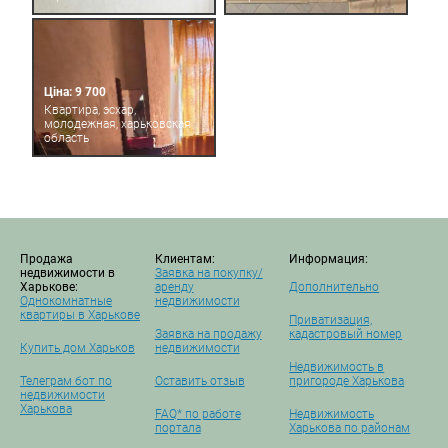
Ціна: 9 700
Квартира, эсхар,
молодежная, харьковская
область
Продажа
Клиентам:
Информация:
недвижимости в
Заявка на покупку/
Харькове:
аренду
Дополнительно
Однокомнатные
недвижимости
квартиры в Харькове
Приватизация,
Заявка на продажу
кадастровый номер
Купить дом Харьков
недвижимости
Недвижимость в
Телеграм бот по
Оставить отзыв
пригороде Харькова
недвижимости
Харькова
FAQ* по работе
Недвижимость
портала
Харькова по районам