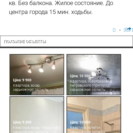
кв. Без балкона. Жилое состояние. До
центра города 15 мин. ходьбы.
[ ]
[
]
ПОХОЖИЕ ОБЪЕКТЫ
Ціна: 10 500
Ціна: 9 900
Квартира, новопокровка,
Квартира, эсхар,
петровского (пригород),
харьковская область
харьковская область
Ціна: 9 200
Ціна: 10 000
Квартира, эсхар, терешкова,
Квартира, кочеток,
харьковская область
харьковская область