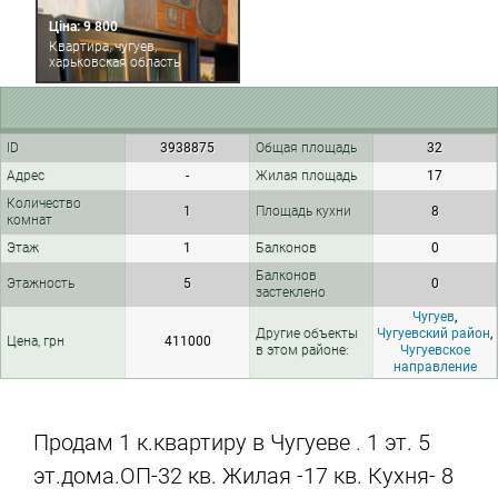
Ціна: 9 800
Квартира, чугуев,
харьковская область
ID
3938875
Общая площадь
32
Адрес
-
Жилая площадь
17
Количество
1
Площадь кухни
8
комнат
Этаж
1
Балконов
0
Балконов
Этажность
5
0
застеклено
Чугуев
,
Другие объекты
Чугуевский район
,
Цена, грн
411000
в этом районе:
Чугуевское
направление
Продам 1 к.квартиру в Чугуеве . 1 эт. 5
эт.дома.ОП-32 кв. Жилая -17 кв. Кухня- 8