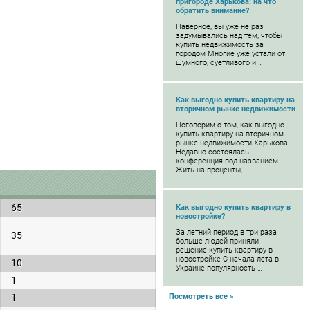
пригороде Харькова: на что
обратить внимание?
Наверное, вы уже не раз
задумывались над тем, чтобы
купить недвижимость за
городом Многие уже устали от
шумного, суетливого и …
Как выгодно купить квартиру на
вторичном рынке недвижимости
Поговорим о том, как выгодно
купить квартиру на вторичном
рынке недвижимости Харькова
Недавно состоялась
конференция под названием
Жить на проценты, …
65
Как выгодно купить квартиру в
новостройке?
За летний период в три раза
35
больше людей приняли
решение купить квартиру в
новостройке С начала лета в
10
Украине популярность …
1
1
Посмотреть все »