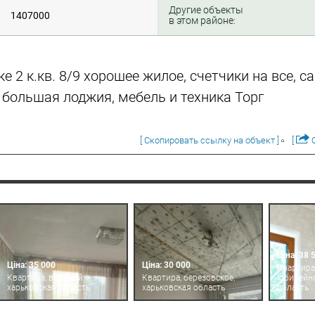
Другие объекты
1407000
в этом районе:
 2 к.кв. 8/9 хорошее жилое, счетчики на все, с
 большая лоджия, мебель и техника Торг
[ Скопировать ссылку на объект ]
[
О
Ціна: 38 
Ціна: 35 000
Ціна: 30 000
Квартира
Квартира, высокий,
Квартира, березовское,
юбилейна
харьковская область
харьковская область
область