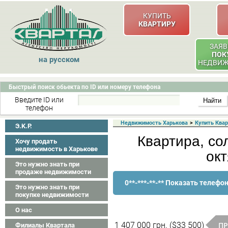
КУПИТЬ
КВАРТИРУ
ЗАЯВ
ПОК
на русском
НЕДВИ
Быстрый поиск обьекта по ID или номеру телефона
Введите ID или
телефон
Недвижимость Харькова
>
Купить Ква
Э.K.P.
Квартира, со
Хочу продать
недвижимость в Харькове
окт
Это нужно знать при
продаже недвижимости
0**-***-**-** Показать телефо
Это нужно знать при
покупке недвижимости
О нас
ПР
1 407 000 грн. ($33 500)
Филиалы Квартала