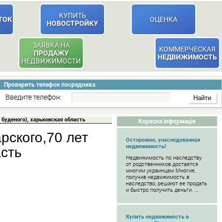
КУПИТЬ
ТОК
ОЦЕНКА
НОВОСТРОЙКУ
ЗАЯВКА НА
КОММЕРЧЕСКАЯ
ПРОДАЖУ
НЕДВИЖИМОСТЬ
НЕДВИЖИМОСТИ
Проверить телефон посредника
Введите телефон:
 буденого), харьковская область
Корисна інформація
рского,70 лет
Осторожно, унаследованная
недвижимость!
асть
Недвижимость по наследству
от родственников достается
многим украинцам Многие,
получив недвижимость в
наследство, решают ее продать
и быстро получить деньги. …
Купить недвижимость в