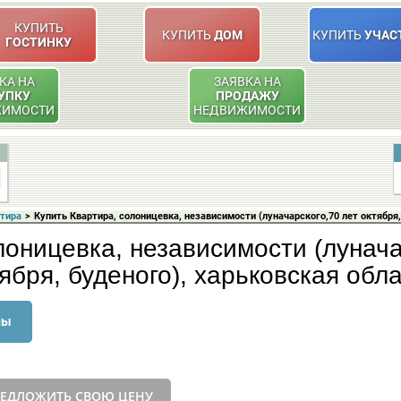
КУПИТЬ
КУПИТЬ
ДОМ
КУПИТЬ
УЧАС
ГОСТИНКУ
КА НА
ЗАЯВКА НА
УПКУ
ПРОДАЖУ
ЖИМОСТИ
НЕДВИЖИМОСТИ
ртира
>
Купить Квартира, солоницевка, независимости (луначарского,70 лет октября,
лоницевка, независимости (лунача
ября, буденого), харьковская обл
ны
ЕДЛОЖИТЬ СВОЮ ЦЕНУ