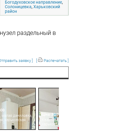
Богодуховское направление
,
Солоницевка
,
Харьковский
район
анузел раздельный в
тправить заявку ]
[
Распечатать ]
500
Ціна: 30 000
, малая даниловка,
я, харьковская
Квартира, мерефа,
харьковская область