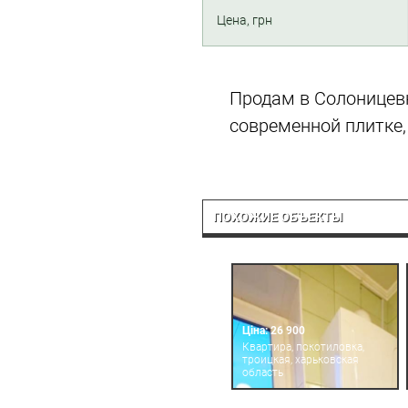
Цена, грн
Продам в Солоницевке
современной плитке,
ПОХОЖИЕ ОБЪЕКТЫ
Ціна: 26 900
Квартира, покотиловка,
троицкая, харьковская
область