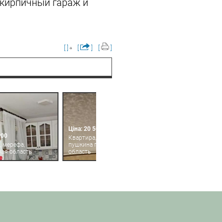
 кирпичный гараж и
[ ]
[
]
[
]
Ціна: 20 500
000
Квартира, солоницевка,
, мерефа,
пушкина пер., харьковская
кая область
область