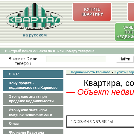
КУПИТЬ
КВАРТИРУ
ЗАЯВ
ПОК
на русском
НЕДВИ
Быстрый поиск обьекта по ID или номеру телефона
Введите ID или
телефон
Недвижимость Харькова
>
Купить Ква
Э.K.P.
Квартира, со
Хочу продать
недвижимость в Харькове
— Объект недвиж
Это нужно знать при
продаже недвижимости
Это нужно знать при
покупке недвижимости
ПОХОЖИЕ ОБЪЕКТЫ
О нас
Филиалы Квартала