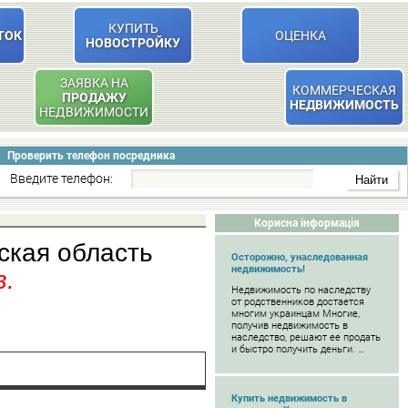
КУПИТЬ
ТОК
ОЦЕНКА
НОВОСТРОЙКУ
ЗАЯВКА НА
КОММЕРЧЕСКАЯ
ПРОДАЖУ
НЕДВИЖИМОСТЬ
НЕДВИЖИМОСТИ
Проверить телефон посредника
Введите телефон:
Корисна інформація
ская область
Осторожно, унаследованная
недвижимость!
в.
Недвижимость по наследству
от родственников достается
многим украинцам Многие,
получив недвижимость в
наследство, решают ее продать
и быстро получить деньги. …
Купить недвижимость в