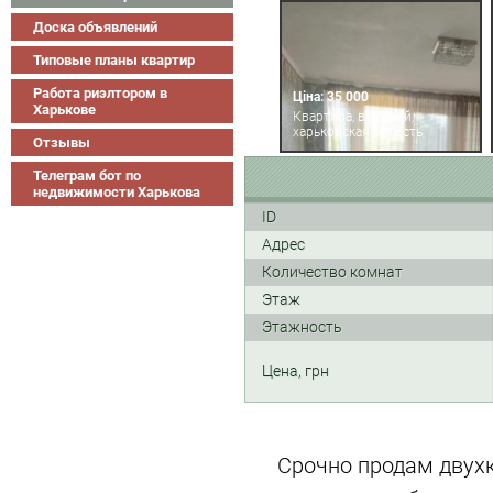
Доска объявлений
Типовые планы квартир
Работа риэлтором в
Ціна: 35 000
Харькове
Квартира, высокий,
харьковская область
Отзывы
Телеграм бот по
недвижимости Харькова
ID
Адрес
Количество комнат
Этаж
Этажность
Цена, грн
Срочно продам двух