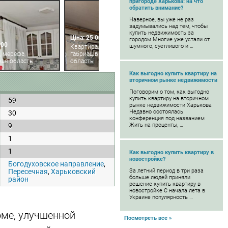
пригороде Харькова: на что
обратить внимание?
Наверное, вы уже не раз
задумывались над тем, чтобы
купить недвижимость за
Ціна: 25 000
городом Многие уже устали от
000
шумного, суетливого и …
Квартира, пересечная,
, мерефа,
габриашвили, харьковская
кая область
область
Как выгодно купить квартиру на
вторичном рынке недвижимости
Поговорим о том, как выгодно
купить квартиру на вторичном
59
рынке недвижимости Харькова
Недавно состоялась
30
конференция под названием
9
Жить на проценты, …
1
1
Как выгодно купить квартиру в
новостройке?
Богодуховское направление
,
Пересечная
,
Харьковский
За летний период в три раза
больше людей приняли
район
решение купить квартиру в
новостройке С начала лета в
Украине популярность …
оме, улучшенной
Посмотреть все »