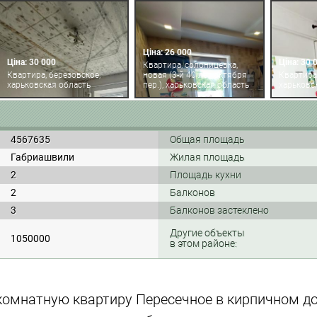
Ціна: 26 000
Ціна: 30 000
Ціна: 30 
Квартира, солоницевка,
Квартира, березовское,
новая (3-й 40 лет октября
Квартира
харьковская область
пер.), харьковская область
харьковс
4567635
Общая площадь
Габриашвили
Жилая площадь
2
Площадь кухни
2
Балконов
3
Балконов застеклено
Другие объекты
1050000
в этом районе:
комнатную квартиру Пересечное в кирпичном д