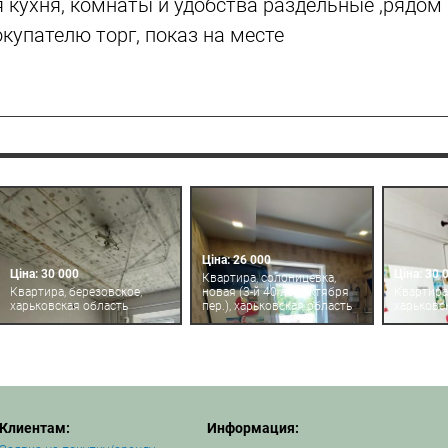
 кухня, комнаты и удобства раздельные ,рядом
купателю торг, показ на месте
Ціна: 26 000
Ціна: 30 000
Ціна: 30 
Квартира, солоницевка,
Квартира, березовское,
новая (3-й 40 лет октября
Квартира
харьковская область
пер.), харьковская область
харьковс
Клиентам:
Информация: