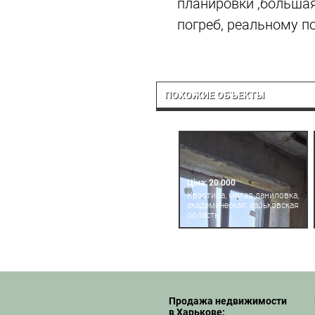
планировки ,большая
погреб, реальному по
ПОХОЖИЕ ОБЪЕКТЫ
Ціна: 20 000
Квартира, малая даниловка,
академическая, харьковская
область
Продажа недвижимости
в Харькове: